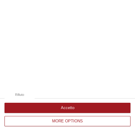
Edizioni provinciali
Catanzaro
Cosenza
Vibo Valentia
Reggio Calabria
Crotone
Rifiuto
Accetto
MORE OPTIONS
Corriere delle Calabria è una testata giornalistica di News&Com S.r.l
©2012-
-2026. Tutti i diritti riservati.