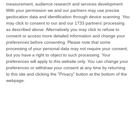
dare avvio agli attesi lavori di ristrutturazione della Basilica dell…
measurement, audience research and services development.
07 Agosto, 22:02
With your permission we and our partners may use precise
geolocation data and identification through device scanning. You
Renzi: «Conte? Sarebbe Delittuoso Vannaccizzare La Coalizione»
may click to consent to our and our 1733 partners’ processing
as described above. Alternatively you may click to refuse to
“ROMA «Conte sta giocando la sua partita, vedremo se le primarie si
consent or access more detailed information and change your
faranno, quando e con che formato, se a due Conte-Schlein o se ci
preferences before consenting.
Please note that some
sarann…
processing of your personal data may not require your consent,
07 Agosto, 21:35
but you have a right to object to such processing. Your
preferences will apply to this website only. You can change your
Meteo, Altri 10 Giorni Di Caldo Estremo
preferences or withdraw your consent at any time by returning
“ROMA La tregua varrà fino a domani: dopo il record di ieri con il bollino
to this site and clicking the "Privacy" button at the bottom of the
rosso per tutte le 27 città monitorate e oggi con 26 allerte mass…
webpage.
07 Agosto, 20:33
Torna In Calabria: OSM Cerca Professionisti Calabresi Che Vivono
Al Nord E Che Hanno Voglia Di Rientrare Nella Terra Di Origine
“Se per anni lasciare la Calabria è stata una scelta quasi obbligata oggi è
possibile fare un’inversione di marcia grazie ad OSM Centro Cala…
07 Agosto, 20:24