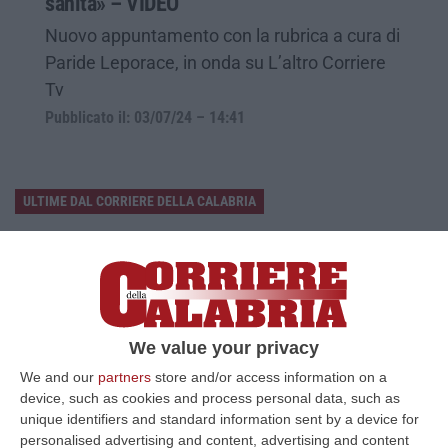
sanità» – VIDEO
Nuovo appuntamento con la rubrica a cura di
Paride Leporace, in onda su L’altro Corriere
Tv
Pubblicato il: 03/07/24 – 14:41
ULTIME DAL CORRIERE DELLA CALABRIA
Discussione Sulla Proposta Di Legge Regionale Sugli Idonei Della
Pa In Calabria
“Riceviamo e pubblichiamo Noi idonei del Concorso per 54 posti della
Regione Calabria siamo tra i potenziali beneficiari della proposta d…
07 Agosto, 22:35
We value your privacy
We and our
partners
store and/or access information on a
Basilica Dell’Immacolata Concezione Di Catanzaro, Ferro:
device, such as cookies and process personal data, such as
«finanziamento Da 800 Milioni Di Euro»
unique identifiers and standard information sent by a device for
“CATANZARO «Con un importante finanziamento di 800 mila euro, si potrà
personalised advertising and content, advertising and content