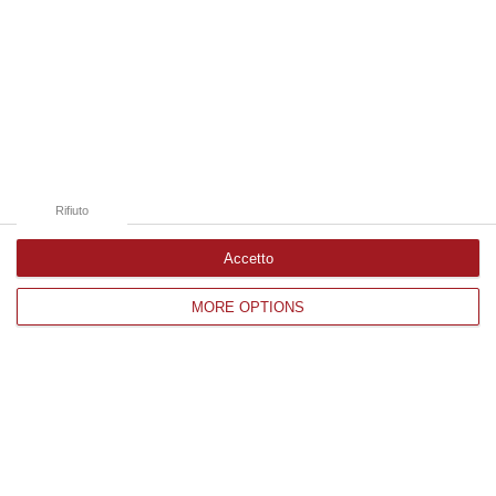
Compre…
06 Agosto, 22:18
Edizioni provinciali
Catanzaro
Cosenza
Rifiuto
Vibo Valentia
Accetto
Reggio Calabria
MORE OPTIONS
Crotone