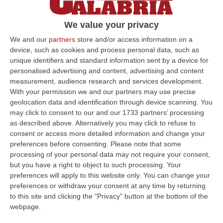
Procura di Genova considera boss e gregari,
come per i colletti bianchi delle ‘ndrine del
We value your privacy
Ponente ligure qu…
We and our
partners
store and/or access information on a
device, such as cookies and process personal data, such as
Pubblicato il: 19/06/14 – 6:05
unique identifiers and standard information sent by a device for
personalised advertising and content, advertising and content
measurement, audience research and services development.
With your permission we and our partners may use precise
ULTIME DAL CORRIERE DELLA CALABRIA
geolocation data and identification through device scanning. You
may click to consent to our and our 1733 partners’ processing
Ponte, I Prossimi Step: Nuova Delibera Cipess E Corte Dei Conti
as described above. Alternatively you may click to refuse to
“ROMA Nuovo tassello nell’iter autorizzativo del Ponte sullo Stretto di
consent or access more detailed information and change your
Messina. L’Assemblea generale del Consiglio Superiore dei Lavori Pub…
preferences before consenting.
Please note that some
07 Agosto, 7:02
processing of your personal data may not require your consent,
but you have a right to object to such processing. Your
Sanità, La “stretta” Sui Conti: Più Controlli, Bilanci Digitali E Regole
preferences will apply to this website only. You can change your
Uniche Per Tutte Le Aziende
preferences or withdraw your consent at any time by returning
to this site and clicking the "Privacy" button at the bottom of the
“CATANZARO Digitalizzazione dei processi amministrativi, controllo di
webpage.
gestione uniforme in tutte le aziende sanitarie e rafforzamento dei si…
07 Agosto, 6:32