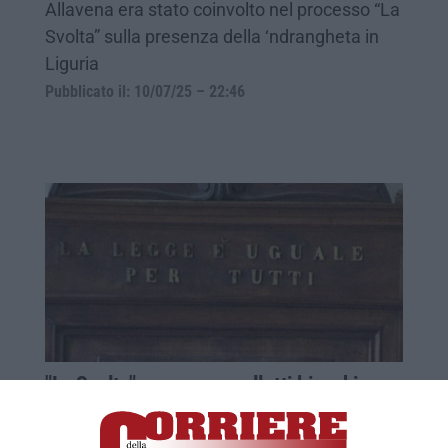
Allavena era stato coinvolto nel processo “La
Svolta” sulla presenza della ‘ndrangheta in
Liguria
Pubblicato il: 10/07/25 – 22:46
"La Svolta", «pene per colletti bianchi e
'ndrine nel Ponente ligure»
Sono pene pesanti tanto per quelli che la