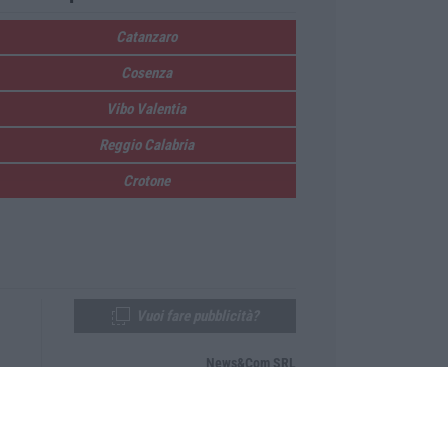
Catanzaro
Cosenza
Vibo Valentia
Reggio Calabria
Crotone
Vuoi fare pubblicità?
News&Com SRL
Telefono:
0968-53665
Email:
newsandcom@gmail.com