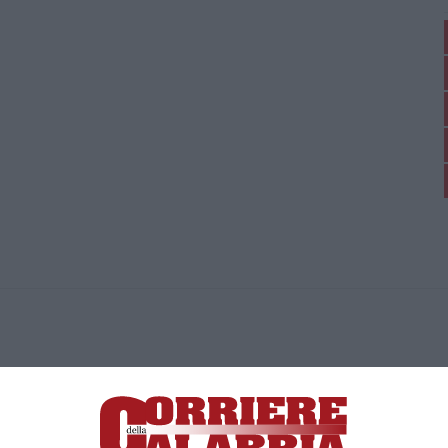
ica di News&Com S.r.l ©2012-
-2026. Tutti i diritti riservati.
ia, Lamezia Terme (CZ)
irettore responsabile Paola Militano |
Privacy