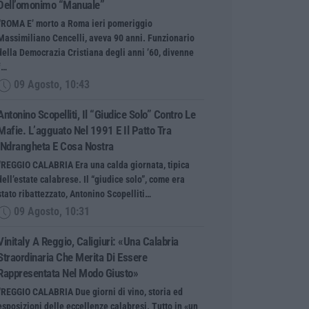
Dell’omonimo “manuale”
“ROMA E’ morto a Roma ieri pomeriggio
Massimiliano Cencelli, aveva 90 anni. Funzionario
della Democrazia Cristiana degli anni ’60, divenne
f…
09 Agosto, 10:43
Antonino Scopelliti, Il “giudice Solo” Contro Le
Mafie. L’agguato Nel 1991 E Il Patto Tra
‘ndrangheta E Cosa Nostra
“REGGIO CALABRIA Era una calda giornata, tipica
dell’estate calabrese. Il “giudice solo”, come era
stato ribattezzato, Antonino Scopelliti…
09 Agosto, 10:31
Vinitaly A Reggio, Caligiuri: «Una Calabria
Straordinaria Che Merita Di Essere
Rappresentata Nel Modo Giusto»
“REGGIO CALABRIA Due giorni di vino, storia ed
esposizioni delle eccellenze calabresi. Tutto in «un