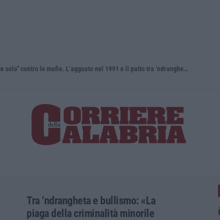
Antonino Scopelliti, il “giudice solo” contro le mafie. L’agguato nel 1991 e il patto tra ‘ndrangheta e Cosa nostra
Tra ‘ndrangheta e bullismo: «La
piaga della criminalità minorile