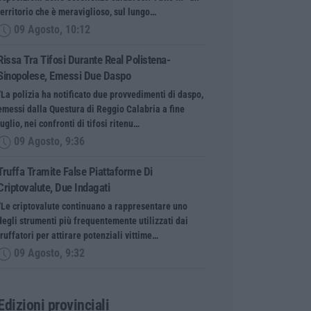
territorio che è meraviglioso, sul lungo…
09 Agosto, 10:12
Rissa Tra Tifosi Durante Real Polistena-
Sinopolese, Emessi Due Daspo
“La polizia ha notificato due provvedimenti di daspo,
emessi dalla Questura di Reggio Calabria a fine
luglio, nei confronti di tifosi ritenu…
09 Agosto, 9:36
Truffa Tramite False Piattaforme Di
Criptovalute, Due Indagati
“Le criptovalute continuano a rappresentare uno
degli strumenti più frequentemente utilizzati dai
truffatori per attirare potenziali vittime…
09 Agosto, 9:32
Edizioni provinciali