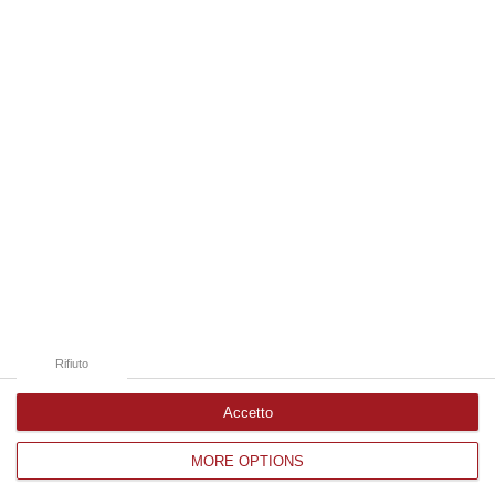
09 Agosto, 19:00
Edizioni provinciali
Catanzaro
Cosenza
Vibo Valentia
Reggio Calabria
Crotone
Rifiuto
Accetto
MORE OPTIONS
Corriere delle Calabria è una testata giornalistica di News&Com S.r.l