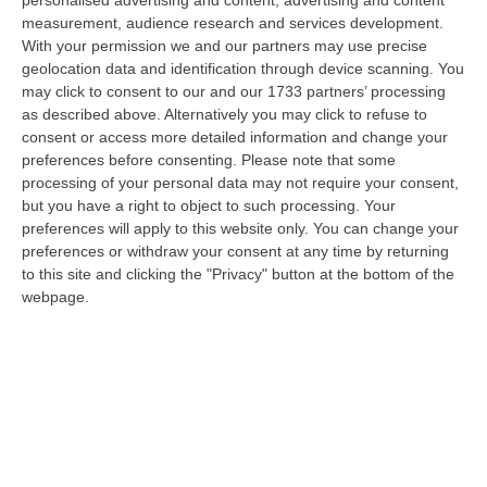
a Reggio Calabria la ministra del lavoro Marina Elvira Calderone. «…
measurement, audience research and services development.
09 Agosto, 20:31
With your permission we and our partners may use precise
geolocation data and identification through device scanning. You
Lavori Al Calopinace, Pititto (Cgil): «Il Caldo Non Ha Colore
may click to consent to our and our 1733 partners’ processing
Politico, Le Regole Valgono Per Tutti Anche Per Il Sindaco»
as described above. Alternatively you may click to refuse to
consent or access more detailed information and change your
“REGGIO CALABRIA “In Calabria, di fronte alle temperature estreme e ai
preferences before consenting.
Please note that some
rischi connessi allo stress termico, è stata adottata – ricorda il Se…
processing of your personal data may not require your consent,
09 Agosto, 20:12
but you have a right to object to such processing. Your
preferences will apply to this website only. You can change your
Un’altra Settimana Di Caldo, Sarà Un Ferragosto A 40 Gradi
preferences or withdraw your consent at any time by returning
“ROMA Breve tregua temporalesca, poi caldo intenso per la settimana di
to this site and clicking the "Privacy" button at the bottom of the
Ferragosto, quando si raggiungeranno i 38-39 gradi in diverse città…
webpage.
09 Agosto, 19:25
Se Il Turismo Delle Radici È Anche Musica: L’11 A San Lucido La
Performance “La Leggenda Di Cilla E I Racconti Del Mare”
“SAN LUCIDO La performance de “La leggenda di Cilla e I racconti del
mare”, l’opera composta dal maestro Maurizio Dones incentrata sulla
cel…