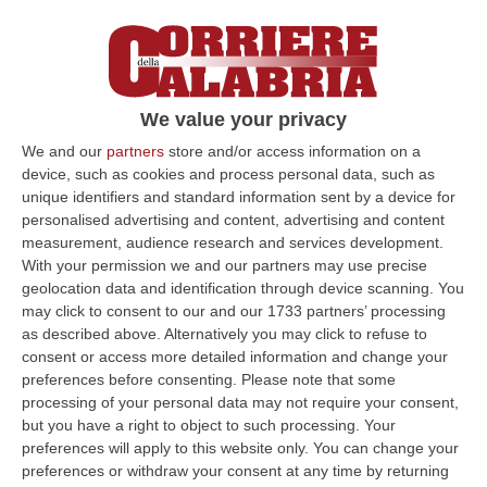
We value your privacy
We and our
partners
store and/or access information on a
device, such as cookies and process personal data, such as
Cosenza, il Natale "prudente" dei
unique identifiers and standard information sent by a device for
consumatori
personalised advertising and content, advertising and content
measurement, audience research and services development.
COSENZA Le festività natalizie sono ormai
With your permission we and our partners may use precise
alle porte e, come di consueto,
geolocation data and identification through device scanning. You
may click to consent to our and our 1733 partners’ processing
Confcommercio traccia un’analisi sulle
as described above. Alternatively you may click to refuse to
previsioni di spesa dei consumatori…
consent or access more detailed information and change your
Pubblicato il: 16/12/16 – 16:23
preferences before consenting.
Please note that some
processing of your personal data may not require your consent,
but you have a right to object to such processing. Your
preferences will apply to this website only. You can change your
ULTIME DAL CORRIERE DELLA CALABRIA
preferences or withdraw your consent at any time by returning