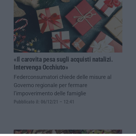
«Il carovita pesa sugli acquisti natalizi.
Intervenga Occhiuto»
Federconsumatori chiede delle misure al
Governo regionale per fermare
l’impoverimento delle famiglie
Pubblicato il: 06/12/21 – 12:41