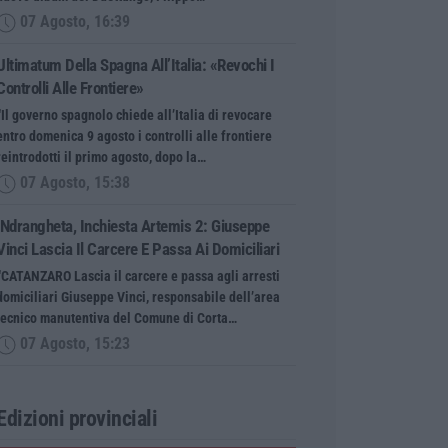
07 Agosto, 16:39
Ultimatum Della Spagna All’Italia: «Revochi I
Controlli Alle Frontiere»
“Il governo spagnolo chiede all’Italia di revocare
entro domenica 9 agosto i controlli alle frontiere
reintrodotti il primo agosto, dopo la…
07 Agosto, 15:38
‘Ndrangheta, Inchiesta Artemis 2: Giuseppe
Vinci Lascia Il Carcere E Passa Ai Domiciliari
“CATANZARO Lascia il carcere e passa agli arresti
domiciliari Giuseppe Vinci, responsabile dell’area
tecnico manutentiva del Comune di Corta…
07 Agosto, 15:23
Edizioni provinciali