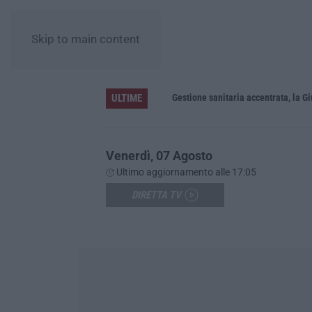
Skip to main content
ULTIME
«La Regione decide dove si sopravvive a un infarto guardando il colore dei sindaci. Pronti gli esposti in Procura»
Venerdì, 07 Agosto
Ultimo aggiornamento alle 17:05
DIRETTA TV