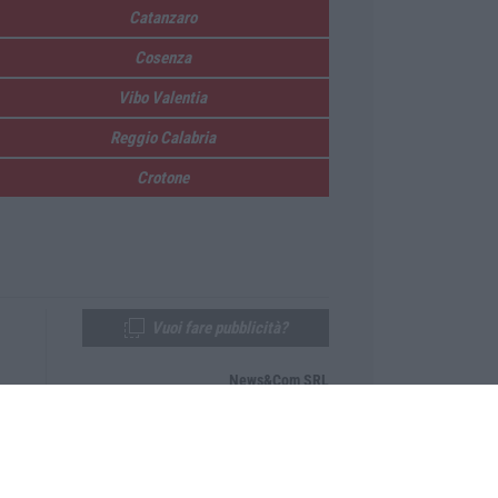
Catanzaro
Cosenza
Vibo Valentia
Reggio Calabria
Crotone
Vuoi fare pubblicità?
News&Com SRL
Telefono:
0968-53665
Email:
newsandcom@gmail.com