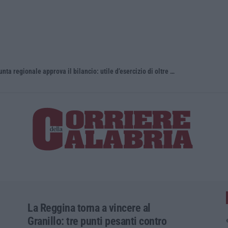
Gestione sanitaria accentrata, la Giunta regionale approva il bilancio: utile d’esercizio di oltre 240 milioni
Whisky, il 
La Reggina torna a vincere al
Granillo: tre punti pesanti contro