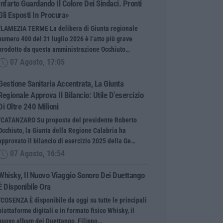
Infarto Guardando Il Colore Dei Sindaci. Pronti
Gli Esposti In Procura»
“LAMEZIA TERME La delibera di Giunta regionale
numero 400 del 21 luglio 2026 è l’atto più grave
prodotto da questa amministrazione Occhiuto…
07 Agosto, 17:05
Gestione Sanitaria Accentrata, La Giunta
Regionale Approva Il Bilancio: Utile D’esercizio
Di Oltre 240 Milioni
“CATANZARO Su proposta del presidente Roberto
Occhiuto, la Giunta della Regione Calabria ha
approvato il bilancio di esercizio 2025 della Ge…
07 Agosto, 16:54
Whisky, Il Nuovo Viaggio Sonoro Dei Duettango
È Disponibile Ora
“COSENZA È disponibile da oggi su tutte le principali
piattaforme digitali e in formato fisico Whisky, il
nuovo album dei Duettango, Filippo…