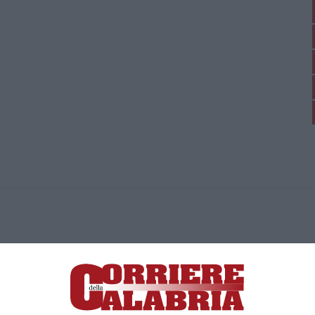
ica di News&Com S.r.l ©2012-
-2026. Tutti i diritti riservati.
ia, Lamezia Terme (CZ)
irettore responsabile Paola Militano |
Privacy