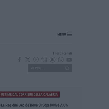
nuovo viaggio sonoro dei Duettango è disponibile ora
MENU
I nostri canali
ULTIME DAL CORRIERE DELLA CALABRIA
«La Regione Decide Dove Si Sopravvive A Un