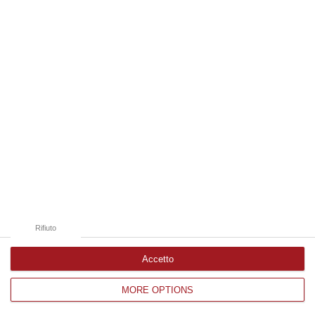
Edizioni provinciali
Catanzaro
Cosenza
Vibo Valentia
Reggio Calabria
Crotone
Rifiuto
Accetto
MORE OPTIONS
Corriere delle Calabria è una testata giornalistica di News&Com S.r.l