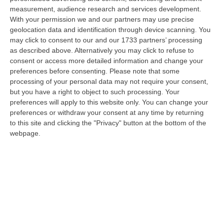
measurement, audience research and services development.
Schiavonea, Distrutti I Mezzi Del Cantiere Dell’azienda Del
With your permission we and our partners may use precise
Presidente Di Ance Calabria Rugna – FOTO
geolocation data and identification through device scanning. You
“CATANZARO All’alba, nel cantiere del lungomare di Schiavonea, in
may click to consent to our and our 1733 partners’ processing
provincia di Cosenza, c’erano soltanto mezzi devastati e anni di lavoro
as described above. Alternatively you may click to refuse to
co…
consent or access more detailed information and change your
preferences before consenting.
Please note that some
07 Agosto, 11:26
processing of your personal data may not require your consent,
but you have a right to object to such processing. Your
Cedir, Rende E San Giovanni In Fiore, Scirocco E La «struttura
preferences will apply to this website only. You can change your
Nostra» Degli Appalti Tra Sicilia E Calabria
preferences or withdraw your consent at any time by returning
“LAMEZIA TERME Un centro operativo a Messina, ma uomini, mezzi e
to this site and clicking the "Privacy" button at the bottom of the
imprese da muovere anche sull’altra sponda dello Stretto. Dai lavori per
webpage.
l’…
07 Agosto, 11:03
«Il Cavallo Sia Risorsa Agricola A Tutti Gli Effetti»
“ROMA Il cavallo deve essere riconosciuto pienamente come parte
integrante dell’agricoltura e non considerato un animale marginale
rispetto…
07 Agosto, 10:25