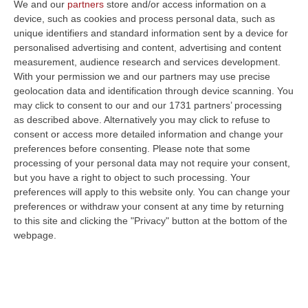
We and our
partners
store and/or access information on a
Mancata costituzione al processo
device, such as cookies and process personal data, such as
Miramare, esposto di “Reggio futura”
unique identifiers and standard information sent by a device for
contro il Comune
personalised advertising and content, advertising and content
measurement, audience research and services development.
Denuncia del presidente Palmara alla
With your permission we and our partners may use precise
Procura e alla Corte dei conti:
geolocation data and identification through device scanning. You
«Comportamento “inerte”
may click to consent to our and our 1731 partners’ processing
as described above. Alternatively you may click to refuse to
dell’amministrazione»
consent or access more detailed information and change your
Pubblicato il: 31/05/22 – 13:10
preferences before consenting.
Please note that some
processing of your personal data may not require your consent,
but you have a right to object to such processing. Your
preferences will apply to this website only. You can change your
preferences or withdraw your consent at any time by returning
to this site and clicking the "Privacy" button at the bottom of the
webpage.