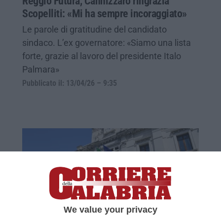
Reggio Futura, Cannizzaro ringrazia
Scopelliti: «Mi ha sempre incoraggiato»
Le parole di gratitudine del candidato
sindaco. L’ex governatore: «Siamo una lista
forte, grazie al lavoro del presidente Italo
Palmara»
Pubblicato il: 13/04/26 – 9:35
We value your privacy