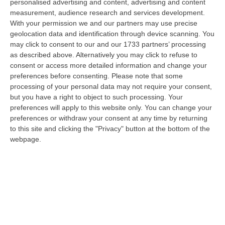
demanio…
personalised advertising and content, advertising and content
measurement, audience research and services development.
07 Agosto, 6:18
With your permission we and our partners may use precise
geolocation data and identification through device scanning. You
Calabria, Nasce Il “Circuito Dell’ospitalità E Dell’offerta Ricettiva”:
may click to consent to our and our 1733 partners’ processing
Una Rete Del Turismo Di Qualità
as described above. Alternatively you may click to refuse to
“CATANZARO La Regione Calabria punta a consolidare il suo nuovo
consent or access more detailed information and change your
posizionamento turistico con uno strumento che premia la qualità
preferences before consenting.
Please note that some
dell’accogl…
processing of your personal data may not require your consent,
07 Agosto, 6:10
but you have a right to object to such processing. Your
preferences will apply to this website only. You can change your
Sistema Bibliotecario Vibonese, La Dura Replica Di Soriano E
preferences or withdraw your consent at any time by returning
Romeo: «Il Fallimento È Di Chi Ha Staccato La Spina»
to this site and clicking the "Privacy" button at the bottom of the
webpage.
“VIBO VALENTIA «In queste ore si stanno susseguendo dichiarazioni e
prese di posizione sul futuro del Sistema Bibliotecario Vibonese.
Compre…
06 Agosto, 22:18
Laurea In Medicina, Arriva Il Decreto: Aumentano I Posti
“ROMA Aumentano i posti disponibili per l’immatricolazione ai corsi di
laurea magistrale in Medicina e Chirurgia, Odontoiatria e Protesi den…