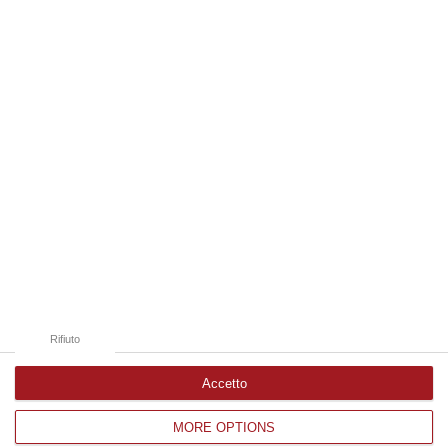
06 Agosto, 20:49
Edizioni provinciali
Catanzaro
Cosenza
Vibo Valentia
Reggio Calabria
Crotone
Rifiuto
Accetto
MORE OPTIONS