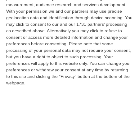
stato arrestato dai carabinieri a Cinquefrondi perché accusato del t…
measurement, audience research and services development.
With your permission we and our partners may use precise
05 Agosto, 22:07
geolocation data and identification through device scanning. You
may click to consent to our and our 1731 partners’ processing
Ciclovia Dei Parchi Della Calabria: Al Via La Messa In Sicurezza
as described above. Alternatively you may click to refuse to
Del Tratto Fabrizia – Serra San Bruno
consent or access more detailed information and change your
“SERRA SAN BRUNO Partono i lavori di riqualificazione e miglioramento
preferences before consenting.
Please note that some
della sicurezza lungo la Ciclovia dei Parchi della Calabria, concentra…
processing of your personal data may not require your consent,
05 Agosto, 21:56
but you have a right to object to such processing. Your
preferences will apply to this website only. You can change your
Tari, Senese: «Rendere Efficiente Il Sistema Per Ridurre I Costi
preferences or withdraw your consent at any time by returning
Per I Cittadini E Aumentare I Salari»
to this site and clicking the "Privacy" button at the bottom of the
webpage.
“CATANZARO A Lamezia Terme la Tari aumenta del 6,2% per le famiglie e
del 17% per le imprese; a Crotone del 6,9%; a Catanzaro dell’1,63%. A…
05 Agosto, 21:23
Delmastro, No All’acquisizione Delle Chat. Bagarre Alla Camera
“ROMA L’Aula della Camera, a scrutinio segreto, ha confermato quanto
già votato dalla Giunta delle autorizzazioni, non consentendo alla magi…
05 Agosto, 21:07