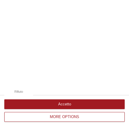
Edizioni provinciali
Catanzaro
Cosenza
Vibo Valentia
Reggio Calabria
Crotone
Rifiuto
Accetto
MORE OPTIONS
Corriere delle Calabria è una testata giornalistica di News&Com S.r.l
©2012-
-2026. Tutti i diritti riservati.