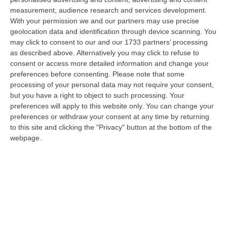
Occhiuto…
measurement, audience research and services development.
07 Agosto, 17:05
With your permission we and our partners may use precise
geolocation data and identification through device scanning. You
Gestione Sanitaria Accentrata, La Giunta Regionale Approva Il
may click to consent to our and our 1733 partners’ processing
Bilancio: Utile D’esercizio Di Oltre 240 Milioni
as described above. Alternatively you may click to refuse to
consent or access more detailed information and change your
“CATANZARO Su proposta del presidente Roberto Occhiuto, la Giunta
preferences before consenting.
Please note that some
della Regione Calabria ha approvato il bilancio di esercizio 2025 della
processing of your personal data may not require your consent,
Ge…
but you have a right to object to such processing. Your
07 Agosto, 16:54
preferences will apply to this website only. You can change your
preferences or withdraw your consent at any time by returning
Whisky, Il Nuovo Viaggio Sonoro Dei Duettango È Disponibile Ora
to this site and clicking the "Privacy" button at the bottom of the
“COSENZA È disponibile da oggi su tutte le principali piattaforme digitali
webpage.
e in formato fisico Whisky, il nuovo album dei Duettango, Filippo…
07 Agosto, 16:39
Ultimatum Della Spagna All’Italia: «Revochi I Controlli Alle
Frontiere»
“Il governo spagnolo chiede all’Italia di revocare entro domenica 9 agosto
i controlli alle frontiere reintrodotti il primo agosto, dopo la…