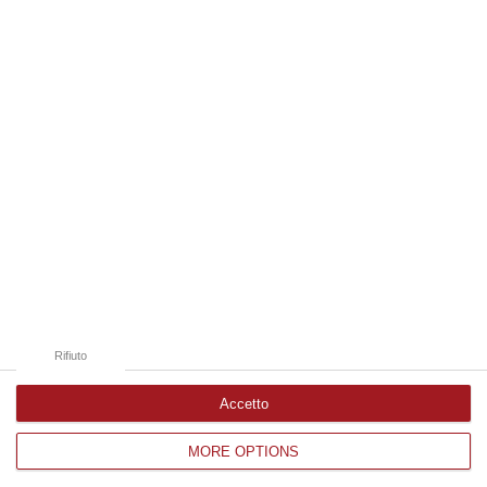
07 Agosto, 15:38
Edizioni provinciali
Catanzaro
Cosenza
Vibo Valentia
Reggio Calabria
Crotone
Rifiuto
Accetto
MORE OPTIONS
Corriere delle Calabria è una testata giornalistica di News&Com S.r.l