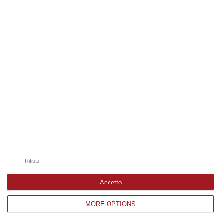
Edizioni provinciali
Catanzaro
Cosenza
Vibo Valentia
Reggio Calabria
Crotone
Rifiuto
Accetto
MORE OPTIONS
Corriere delle Calabria è una testata giornalistica di News&Com S.r.l