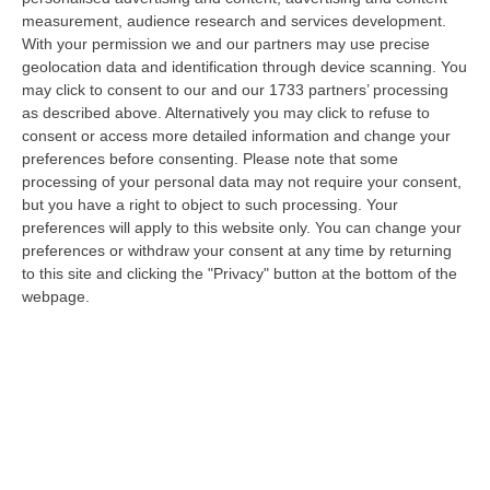
measurement, audience research and services development.
Sanità, La “stretta” Sui Conti: Più Controlli, Bilanci Digitali E Regole
With your permission we and our partners may use precise
Uniche Per Tutte Le Aziende
geolocation data and identification through device scanning. You
“CATANZARO Digitalizzazione dei processi amministrativi, controllo di
may click to consent to our and our 1733 partners’ processing
gestione uniforme in tutte le aziende sanitarie e rafforzamento dei si…
as described above. Alternatively you may click to refuse to
consent or access more detailed information and change your
07 Agosto, 6:32
preferences before consenting.
Please note that some
processing of your personal data may not require your consent,
Stabilimenti Balneari Al Setaccio Della Gdf Nel Crotonese:
but you have a right to object to such processing. Your
Accertati Ampliamenti Abusivi E Carenze Igieniche
preferences will apply to this website only. You can change your
“CROTONE Nell’ambito di una serie di attività disposte dal Reparto
preferences or withdraw your consent at any time by returning
Operativo Aeronavale di Vibo Valentia finalizzate alla tutela del
to this site and clicking the "Privacy" button at the bottom of the
demanio…
webpage.
07 Agosto, 6:18
Calabria, Nasce Il “Circuito Dell’ospitalità E Dell’offerta Ricettiva”:
Una Rete Del Turismo Di Qualità
“CATANZARO La Regione Calabria punta a consolidare il suo nuovo
posizionamento turistico con uno strumento che premia la qualità
dell’accogl…
07 Agosto, 6:10