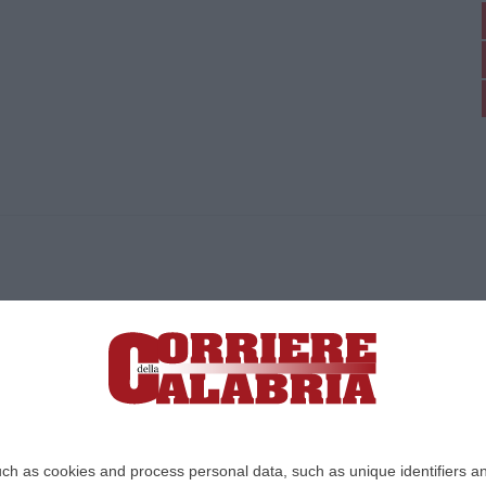
ica di News&Com S.r.l ©2012-
-2026. Tutti i diritti riservati.
ia, Lamezia Terme (CZ)
irettore responsabile Paola Militano |
Privacy
ch as cookies and process personal data, such as unique identifiers an