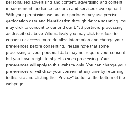
personalised advertising and content, advertising and content
“CATANZARO La Corte dei Conti promuove “con riserva” (con molte
measurement, audience research and services development.
riserve…) la produzione legislativa della Regione Calabria nel 2025.
With your permission we and our partners may use precise
Nella r…
geolocation data and identification through device scanning. You
08 Agosto, 14:34
may click to consent to our and our 1733 partners’ processing
as described above. Alternatively you may click to refuse to
Travolge I Ciclisti E Poi Torna Indietro Per Investirli Ancora:
consent or access more detailed information and change your
Fermato
preferences before consenting.
Please note that some
“Una mattinata in bicicletta si è trasformata in una scena di violenza a
processing of your personal data may not require your consent,
Lanzo Torinese, lungo la strada che conduce verso Coassolo. Un auto…
but you have a right to object to such processing. Your
preferences will apply to this website only. You can change your
08 Agosto, 13:18
preferences or withdraw your consent at any time by returning
to this site and clicking the "Privacy" button at the bottom of the
Investimenti Sostenibili 4.0, 448 Milioni Per Le Imprese Del Sud
webpage.
“Quattrocentoquarantotto milioni di euro per sostenere gli investimenti
innovativi e sostenibili delle imprese del Mezzogiorno, Calabria com…
08 Agosto, 12:29
Elettricista Morto Folgorato A Calanna, Disposta L’autopsia:
Sequestrato Il Furgone Della Ditta
“REGGIO CALABRIA La Procura della Repubblica di Reggio Calabria ha