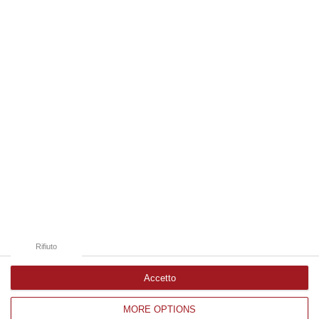
disposto l’autopsia sul corpo di Antonino Fabio Calabrò, l’elettricista d…
08 Agosto, 12:09
Edizioni provinciali
Catanzaro
Cosenza
Vibo Valentia
Reggio Calabria
Crotone
Rifiuto
Accetto
MORE OPTIONS