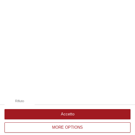
05 Agosto, 21:07
Edizioni provinciali
Catanzaro
Cosenza
Vibo Valentia
Reggio Calabria
Crotone
Rifiuto
Accetto
MORE OPTIONS
Corriere delle Calabria è una testata giornalistica di News&Com S.r.l