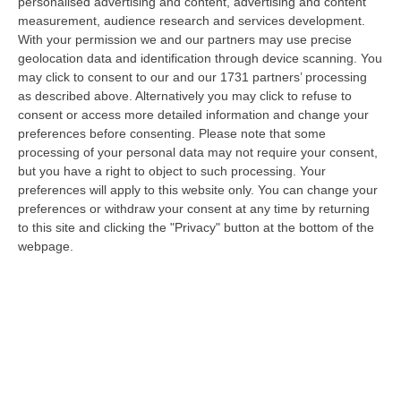
personalised advertising and content, advertising and content
“MAMMOLA Un sessantenne, F.S., originario della piana di Gioia Tauro, è
measurement, audience research and services development.
stato arrestato dai carabinieri a Cinquefrondi perché accusato del t…
With your permission we and our partners may use precise
05 Agosto, 22:07
geolocation data and identification through device scanning. You
may click to consent to our and our 1731 partners’ processing
Ciclovia Dei Parchi Della Calabria: Al Via La Messa In Sicurezza
as described above. Alternatively you may click to refuse to
consent or access more detailed information and change your
Del Tratto Fabrizia – Serra San Bruno
preferences before consenting.
Please note that some
“SERRA SAN BRUNO Partono i lavori di riqualificazione e miglioramento
processing of your personal data may not require your consent,
della sicurezza lungo la Ciclovia dei Parchi della Calabria, concentra…
but you have a right to object to such processing. Your
05 Agosto, 21:56
preferences will apply to this website only. You can change your
preferences or withdraw your consent at any time by returning
Tari, Senese: «Rendere Efficiente Il Sistema Per Ridurre I Costi
to this site and clicking the "Privacy" button at the bottom of the
Per I Cittadini E Aumentare I Salari»
webpage.
“CATANZARO A Lamezia Terme la Tari aumenta del 6,2% per le famiglie e
del 17% per le imprese; a Crotone del 6,9%; a Catanzaro dell’1,63%. A…
05 Agosto, 21:23
Delmastro, No All’acquisizione Delle Chat. Bagarre Alla Camera
“ROMA L’Aula della Camera, a scrutinio segreto, ha confermato quanto
già votato dalla Giunta delle autorizzazioni, non consentendo alla magi…