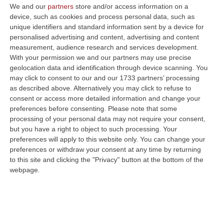
‘Ndrangheta, la “regola d’onore” dei
We and our
partners
store and/or access information on a
Marando: 50mila euro per chiudere la
device, such as cookies and process personal data, such as
unique identifiers and standard information sent by a device for
guerra a San Basilio
personalised advertising and content, advertising and content
Dopo il tradimento dei “Moschettieri” e il
measurement, audience research and services development.
With your permission we and our partners may use precise
contributo negato ai carcerati, la potente
geolocation data and identification through device scanning. You
famiglia calabrese cerca di chiudere i conti
may click to consent to our and our 1733 partners’ processing
Pubblicato il: 07/08/25 – 6:43
as described above. Alternatively you may click to refuse to
consent or access more detailed information and change your
preferences before consenting.
Please note that some
processing of your personal data may not require your consent,
but you have a right to object to such processing. Your
preferences will apply to this website only. You can change your
preferences or withdraw your consent at any time by returning
to this site and clicking the "Privacy" button at the bottom of the
webpage.