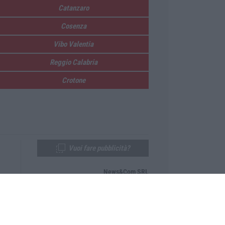
Catanzaro
Cosenza
Vibo Valentia
Reggio Calabria
Crotone
Vuoi fare pubblicità?
News&Com SRL
Telefono:
0968-53665
Email:
newsandcom@gmail.com