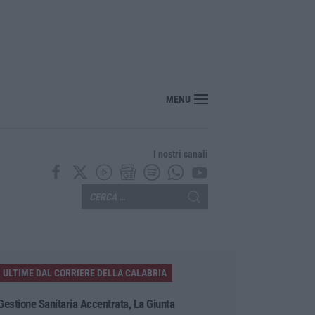
ella Spagna all’Italia: «Revochi i controlli alle frontiere»
MENU
I nostri canali
ULTIME DAL CORRIERE DELLA CALABRIA
Gestione Sanitaria Accentrata, La Giunta