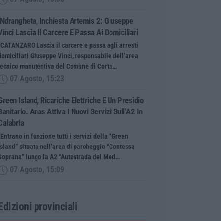
‘Ndrangheta, Inchiesta Artemis 2: Giuseppe
Vinci Lascia Il Carcere E Passa Ai Domiciliari
“CATANZARO Lascia il carcere e passa agli arresti
domiciliari Giuseppe Vinci, responsabile dell’area
tecnico manutentiva del Comune di Corta…
07 Agosto, 15:23
Green Island, Ricariche Elettriche E Un Presidio
Sanitario. Anas Attiva I Nuovi Servizi Sull’A2 In
Calabria
“Entrano in funzione tutti i servizi della “Green
Island” situata nell’area di parcheggio “Contessa
Soprana” lungo la A2 “Autostrada del Med…
07 Agosto, 15:09
Edizioni provinciali