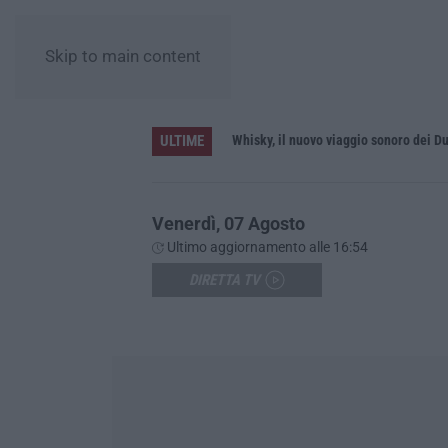
Skip to main content
ULTIME
Gestione sanitaria accentrata, la Giunta regionale approva il bilancio: utile d’esercizio di oltre 240 milioni
Whisky, il nuovo viaggio sonoro dei D
Venerdì, 07 Agosto
Ultimo aggiornamento alle 16:54
DIRETTA TV