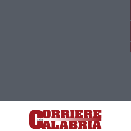
ica di News&Com S.r.l ©2012-
-2026. Tutti i diritti riservati.
ia, Lamezia Terme (CZ)
irettore responsabile Paola Militano |
Privacy