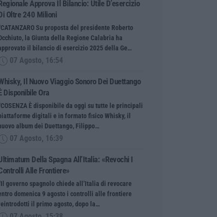
Regionale Approva Il Bilancio: Utile D’esercizio
Di Oltre 240 Milioni
“CATANZARO Su proposta del presidente Roberto
Occhiuto, la Giunta della Regione Calabria ha
approvato il bilancio di esercizio 2025 della Ge…
07 Agosto, 16:54
Whisky, Il Nuovo Viaggio Sonoro Dei Duettango
È Disponibile Ora
“COSENZA È disponibile da oggi su tutte le principali
piattaforme digitali e in formato fisico Whisky, il
nuovo album dei Duettango, Filippo…
07 Agosto, 16:39
Ultimatum Della Spagna All’Italia: «Revochi I
Controlli Alle Frontiere»
“Il governo spagnolo chiede all’Italia di revocare
entro domenica 9 agosto i controlli alle frontiere
reintrodotti il primo agosto, dopo la…
07 Agosto, 15:38