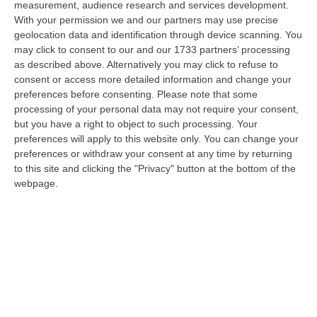
measurement, audience research and services development.
With your permission we and our partners may use precise
Razionalizzazione Della Spesa Sanitaria E Acquisti Sotto Controllo.
geolocation data and identification through device scanning. You
La Strategia “anti-Sprechi” Della Regione
may click to consent to our and our 1733 partners’ processing
“CATANZARO La razionalizzazione della spesa sanitaria passa dalla
as described above. Alternatively you may click to refuse to
centralizzazione degli acquisti. È una delle direttrici individuate dalla…
consent or access more detailed information and change your
09 Agosto, 14:37
preferences before consenting.
Please note that some
processing of your personal data may not require your consent,
Un’altra Tragedia Sulle Strade Vibonesi, Incidente Tra Zambrone E
but you have a right to object to such processing. Your
Briatico: Muore Una Donna, Diversi Feriti
preferences will apply to this website only. You can change your
preferences or withdraw your consent at any time by returning
“VIBO VALENTIA Ancora sangue sulle strade vibonesi. Questa mattina un
to this site and clicking the "Privacy" button at the bottom of the
altro tragico incidente è avvenuto sulla ex statale 522 tra Zambrone e…
webpage.
09 Agosto, 13:34
La Notte Del Mare Stasera Su Rai 2, La Calabria E Il Mediterraneo
Protagonisti Dal Castello Murat Di Pizzo
“PIZZO Il blu della Calabria, le sue coste, il Mediterraneo e soprattutto le
tante voci che ogni giorno raccontano, studiano, proteggono e v…
09 Agosto, 12:52