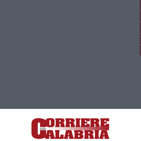
ica di News&Com S.r.l ©2012-
-2026. Tutti i diritti riservati.
ia, Lamezia Terme (CZ)
irettore responsabile Paola Militano |
Privacy