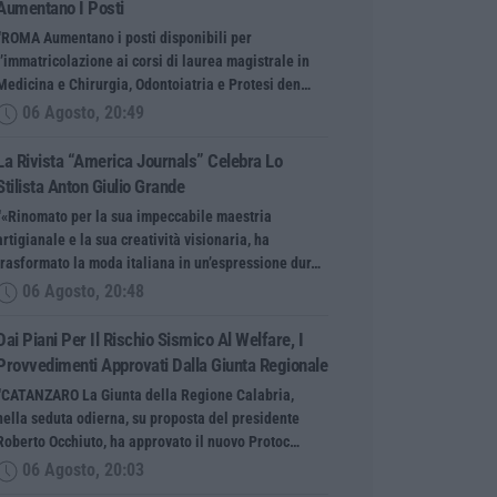
Aumentano I Posti
“ROMA Aumentano i posti disponibili per
l’immatricolazione ai corsi di laurea magistrale in
Medicina e Chirurgia, Odontoiatria e Protesi den…
06 Agosto, 20:49
La Rivista “America Journals” Celebra Lo
Stilista Anton Giulio Grande
“«Rinomato per la sua impeccabile maestria
artigianale e la sua creatività visionaria, ha
trasformato la moda italiana in un’espressione dur…
06 Agosto, 20:48
Dai Piani Per Il Rischio Sismico Al Welfare, I
Provvedimenti Approvati Dalla Giunta Regionale
“CATANZARO La Giunta della Regione Calabria,
nella seduta odierna, su proposta del presidente
Roberto Occhiuto, ha approvato il nuovo Protoc…
06 Agosto, 20:03