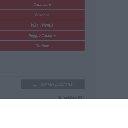
Catanzaro
Cosenza
Vibo Valentia
Reggio Calabria
Crotone
Vuoi fare pubblicità?
News&Com SRL
Telefono:
0968-53665
Email:
newsandcom@gmail.com