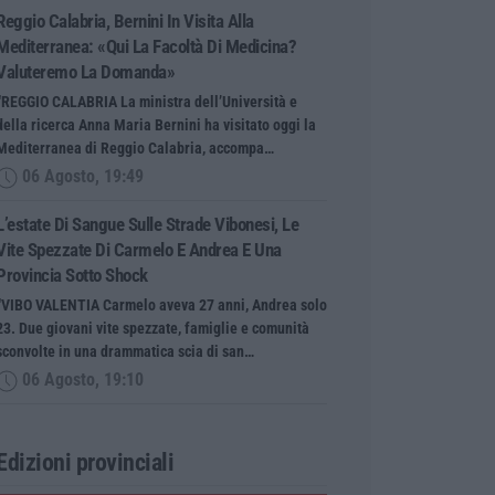
Reggio Calabria, Bernini In Visita Alla
Mediterranea: «Qui La Facoltà Di Medicina?
Valuteremo La Domanda»
“REGGIO CALABRIA La ministra dell’Università e
della ricerca Anna Maria Bernini ha visitato oggi la
Mediterranea di Reggio Calabria, accompa…
06 Agosto, 19:49
L’estate Di Sangue Sulle Strade Vibonesi, Le
Vite Spezzate Di Carmelo E Andrea E Una
Provincia Sotto Shock
“VIBO VALENTIA Carmelo aveva 27 anni, Andrea solo
23. Due giovani vite spezzate, famiglie e comunità
sconvolte in una drammatica scia di san…
06 Agosto, 19:10
Edizioni provinciali