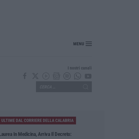
er il rischio sismico al welfare, i provvedimenti approvati dalla Giunta regional
MENU
I nostri canali
ULTIME DAL CORRIERE DELLA CALABRIA
Laurea In Medicina, Arriva Il Decreto: