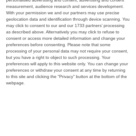
altro tragico incidente è avvenuto sulla ex statale 522 tra Zambrone e…
measurement, audience research and services development.
09 Agosto, 13:34
With your permission we and our partners may use precise
geolocation data and identification through device scanning. You
La Notte Del Mare Stasera Su Rai 2, La Calabria E Il Mediterraneo
may click to consent to our and our 1733 partners’ processing
Protagonisti Dal Castello Murat Di Pizzo
as described above. Alternatively you may click to refuse to
consent or access more detailed information and change your
“PIZZO Il blu della Calabria, le sue coste, il Mediterraneo e soprattutto le
preferences before consenting.
Please note that some
tante voci che ogni giorno raccontano, studiano, proteggono e v…
processing of your personal data may not require your consent,
09 Agosto, 12:52
but you have a right to object to such processing. Your
preferences will apply to this website only. You can change your
Evade Dai Domiciliari, Boss Ergastolano Torna In Carcere
preferences or withdraw your consent at any time by returning
“È tornato in carcere Giovanni Calasso, 61 anni, storico esponente della
to this site and clicking the "Privacy" button at the bottom of the
Sacra Corona Unita e già condannato all’ergastolo, arrestato il 1°…
webpage.
09 Agosto, 12:18
In Fiamme Nella Notte Il Capannone Di Un’azienda A
Montegiordano, Danni Da Oltre Un Milione Di Euro
“MONTEGIORDANO Un grosso incendio ha colpito questa notte un
capannone della Sassone Tartufi, azienda di Montegiordano
specializzata nella c…