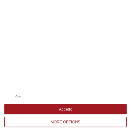
09 Agosto, 11:59
Edizioni provinciali
Catanzaro
Cosenza
Vibo Valentia
Reggio Calabria
Crotone
Rifiuto
Accetto
MORE OPTIONS
Corriere delle Calabria è una testata giornalistica di News&Com S.r.l