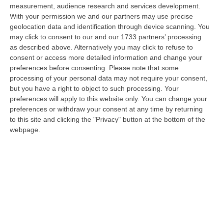
09 Agosto, 12:52
measurement, audience research and services development.
With your permission we and our partners may use precise
Evade Dai Domiciliari, Boss Ergastolano Torna In Carcere
geolocation data and identification through device scanning. You
may click to consent to our and our 1733 partners’ processing
“È tornato in carcere Giovanni Calasso, 61 anni, storico esponente della
as described above. Alternatively you may click to refuse to
Sacra Corona Unita e già condannato all’ergastolo, arrestato il 1°…
consent or access more detailed information and change your
09 Agosto, 12:18
preferences before consenting.
Please note that some
processing of your personal data may not require your consent,
In Fiamme Nella Notte Il Capannone Di Un’azienda A
but you have a right to object to such processing. Your
Montegiordano, Danni Da Oltre Un Milione Di Euro
preferences will apply to this website only. You can change your
“MONTEGIORDANO Un grosso incendio ha colpito questa notte un
preferences or withdraw your consent at any time by returning
capannone della Sassone Tartufi, azienda di Montegiordano
to this site and clicking the "Privacy" button at the bottom of the
specializzata nella c…
webpage.
09 Agosto, 11:59
È Morto Massimiliano Cencelli, Fu Ideatore Dell’omonimo
“manuale”
“ROMA E’ morto a Roma ieri pomeriggio Massimiliano Cencelli, aveva 90
anni. Funzionario della Democrazia Cristiana degli anni ’60, divenne f…
09 Agosto, 10:43