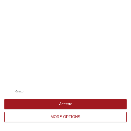
Edizioni provinciali
Catanzaro
Cosenza
Vibo Valentia
Reggio Calabria
Crotone
Rifiuto
Accetto
MORE OPTIONS
Corriere delle Calabria è una testata giornalistica di News&Com S.r.l
©2012-
-2026. Tutti i diritti riservati.