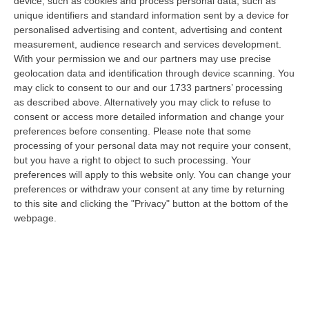
device, such as cookies and process personal data, such as
la convocazione di un tavolo
unique identifiers and standard information sent by a device for
personalised advertising and content, advertising and content
Pubblicato il: 13/01/26 – 8:21
measurement, audience research and services development.
With your permission we and our partners may use precise
geolocation data and identification through device scanning. You
may click to consent to our and our 1733 partners’ processing
as described above. Alternatively you may click to refuse to
consent or access more detailed information and change your
preferences before consenting.
Please note that some
processing of your personal data may not require your consent,
but you have a right to object to such processing. Your
preferences will apply to this website only. You can change your
preferences or withdraw your consent at any time by returning
to this site and clicking the "Privacy" button at the bottom of the
webpage.
L’eredità tossica del Sin di Crotone: dal
sogno industriale all’incubo ambientale
Da polo chimico d’eccellenza, simbolo del
riscatto industriale nel Mezzogiorno, a zona