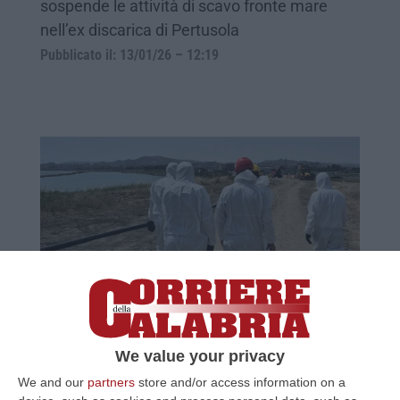
sospende le attività di scavo fronte mare
nell’ex discarica di Pertusola
Pubblicato il: 13/01/26 – 12:19
Crotone, stop alla bonifica del Sin: trovati
nuovi rifiuti radioattivi
We value your privacy
Eni Rewind avrebbe deciso di sospendere le
We and our
partners
store and/or access information on a
attività e scrivere alla Prefettura sollecitando