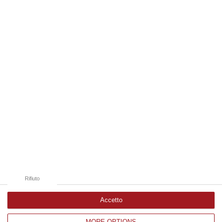
“REGGIO CALABRIA La ministra dell’Università e della ricerca Anna Maria
Bernini ha visitato oggi la Mediterranea di Reggio Calabria, accompa…
06 Agosto, 19:49
Edizioni provinciali
Catanzaro
Cosenza
Vibo Valentia
Reggio Calabria
Crotone
Rifiuto
Accetto
MORE OPTIONS