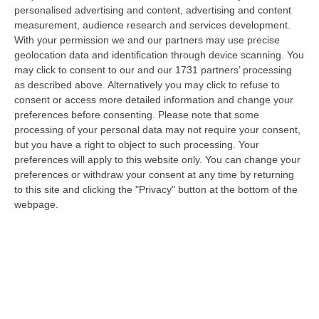
“ROMA Aumentano i posti disponibili per l’immatricolazione ai corsi di
personalised advertising and content, advertising and content
laurea magistrale in Medicina e Chirurgia, Odontoiatria e Protesi den…
measurement, audience research and services development.
With your permission we and our partners may use precise
06 Agosto, 20:49
geolocation data and identification through device scanning. You
may click to consent to our and our 1731 partners’ processing
La Rivista “America Journals” Celebra Lo Stilista Anton Giulio
as described above. Alternatively you may click to refuse to
Grande
consent or access more detailed information and change your
“«Rinomato per la sua impeccabile maestria artigianale e la sua
preferences before consenting.
Please note that some
creatività visionaria, ha trasformato la moda italiana in un’espressione
processing of your personal data may not require your consent,
dur…
but you have a right to object to such processing. Your
06 Agosto, 20:48
preferences will apply to this website only. You can change your
preferences or withdraw your consent at any time by returning
Dai Piani Per Il Rischio Sismico Al Welfare, I Provvedimenti
to this site and clicking the "Privacy" button at the bottom of the
Approvati Dalla Giunta Regionale
webpage.
“CATANZARO La Giunta della Regione Calabria, nella seduta odierna, su
proposta del presidente Roberto Occhiuto, ha approvato il nuovo Protoc…
06 Agosto, 20:03
Reggio Calabria, Bernini In Visita Alla Mediterranea: «Qui La
Facoltà Di Medicina? Valuteremo La Domanda»