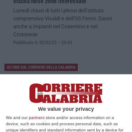
scuola nelle zone interessate
Lunedì chiusi di tutti i plessi dell’istituto
comprensivo Vivaldi e dell’IIS Fermi. Danni
anche a impianti nel Cosentino e nel
Crotonese
Pubblicato il: 02/02/25 – 20:03
ULTIME DAL CORRIERE DELLA CALABRIA
Sistema Bibliotecario Vibonese, La Dura Replica Di Soriano E
Romeo: «Il Fallimento È Di Chi Ha Staccato La Spina»
“VIBO VALENTIA «In queste ore si stanno susseguendo dichiarazioni e
prese di posizione sul futuro del Sistema Bibliotecario Vibonese.
Compre…
We value your privacy
06 Agosto, 22:18
We and our
partners
store and/or access information on a
device, such as cookies and process personal data, such as
Laurea In Medicina, Arriva Il Decreto: Aumentano I Posti
unique identifiers and standard information sent by a device for