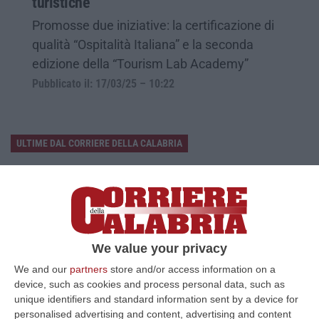
turistiche
Promosse due iniziative: la certificazione di
qualità “Ospitalità Italiana” e la seconda
edizione della “Tourism Lab Academy”
Pubblicato il: 17/03/25 – 10:22
ULTIME DAL CORRIERE DELLA CALABRIA
Ultimatum Della Spagna All’Italia: «Revochi I Controlli Alle
Frontiere»
“Il governo spagnolo chiede all’Italia di revocare entro domenica 9 agosto
i controlli alle frontiere reintrodotti il primo agosto, dopo la…
07 Agosto, 15:38
We value your privacy
We and our
partners
store and/or access information on a
‘Ndrangheta, Inchiesta Artemis 2: Giuseppe Vinci Lascia Il Carcere
device, such as cookies and process personal data, such as
E Passa Ai Domiciliari
unique identifiers and standard information sent by a device for
“CATANZARO Lascia il carcere e passa agli arresti domiciliari Giuseppe
personalised advertising and content, advertising and content