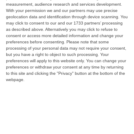
Vinci, responsabile dell’area tecnico manutentiva del Comune di Corta…
measurement, audience research and services development.
07 Agosto, 15:23
With your permission we and our partners may use precise
geolocation data and identification through device scanning. You
Green Island, Ricariche Elettriche E Un Presidio Sanitario. Anas
may click to consent to our and our 1733 partners’ processing
as described above. Alternatively you may click to refuse to
Attiva I Nuovi Servizi Sull’A2 In Calabria
consent or access more detailed information and change your
“Entrano in funzione tutti i servizi della “Green Island” situata nell’area di
preferences before consenting.
Please note that some
parcheggio “Contessa Soprana” lungo la A2 “Autostrada del Med…
processing of your personal data may not require your consent,
07 Agosto, 15:09
but you have a right to object to such processing. Your
preferences will apply to this website only. You can change your
Incendio Sul Pollino, Convalidato L’arresto Del 56enne Piromane
preferences or withdraw your consent at any time by returning
“MORANO E’ stato convalidato l’arresto del 56enne arrestato in flagranza
to this site and clicking the "Privacy" button at the bottom of the
e accusato di incendio boschivo. L’arresto era giunto a conclusione…
webpage.
07 Agosto, 15:08
Trappole Vietate Per Catturare Fauna Selvatica, Ritirati A Un
“cacciatore” Di Fabrizia Cinque Fucili E 233 Munizioni
“FABRIZIA Nell’attività di contrasto al bracconaggio, i Carabinieri della
Stazione di Fabrizia, con il supporto dello Squadrone Eliportato “…
07 Agosto, 15:04