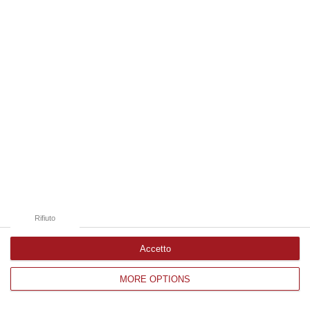
Edizioni provinciali
Catanzaro
Cosenza
Vibo Valentia
Reggio Calabria
Crotone
Rifiuto
Accetto
MORE OPTIONS
Corriere delle Calabria è una testata giornalistica di News&Com S.r.l
©2012-
-2026. Tutti i diritti riservati.