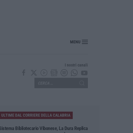
“America Journals” celebra lo stilista Anton Giulio Grande
MENU
I nostri canali
ULTIME DAL CORRIERE DELLA CALABRIA
Sistema Bibliotecario Vibonese, La Dura Replica