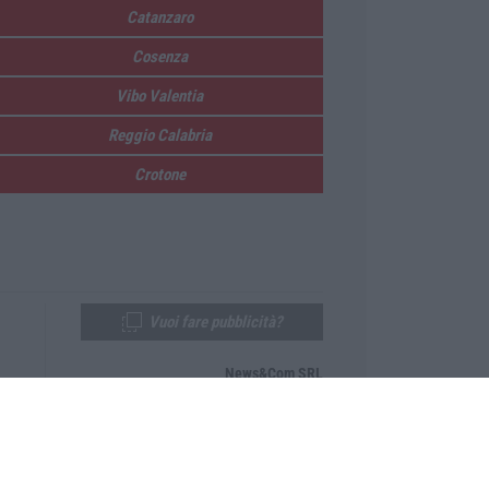
Catanzaro
Cosenza
Vibo Valentia
Reggio Calabria
Crotone
Vuoi fare pubblicità?
News&Com SRL
Telefono:
0968-53665
Email:
newsandcom@gmail.com