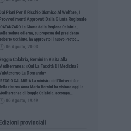
Dai Piani Per Il Rischio Sismico Al Welfare, I
Provvedimenti Approvati Dalla Giunta Regionale
“CATANZARO La Giunta della Regione Calabria,
nella seduta odierna, su proposta del presidente
Roberto Occhiuto, ha approvato il nuovo Protoc…
06 Agosto, 20:03
Reggio Calabria, Bernini In Visita Alla
Mediterranea: «Qui La Facoltà Di Medicina?
Valuteremo La Domanda»
“REGGIO CALABRIA La ministra dell’Università e
della ricerca Anna Maria Bernini ha visitato oggi la
Mediterranea di Reggio Calabria, accompa…
06 Agosto, 19:49
Edizioni provinciali