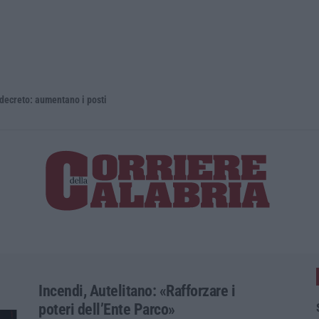
 aumentano i posti
La rivista 
Incendi, Autelitano: «Rafforzare i
poteri dell’Ente Parco»