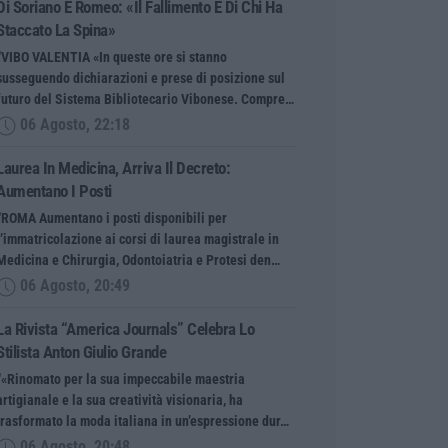
Di Soriano E Romeo: «Il Fallimento È Di Chi Ha
Staccato La Spina»
“VIBO VALENTIA «In queste ore si stanno
susseguendo dichiarazioni e prese di posizione sul
futuro del Sistema Bibliotecario Vibonese. Compre…
06 Agosto, 22:18
Laurea In Medicina, Arriva Il Decreto:
Aumentano I Posti
“ROMA Aumentano i posti disponibili per
l’immatricolazione ai corsi di laurea magistrale in
Medicina e Chirurgia, Odontoiatria e Protesi den…
06 Agosto, 20:49
La Rivista “America Journals” Celebra Lo
Stilista Anton Giulio Grande
“«Rinomato per la sua impeccabile maestria
artigianale e la sua creatività visionaria, ha
trasformato la moda italiana in un’espressione dur…
06 Agosto, 20:48