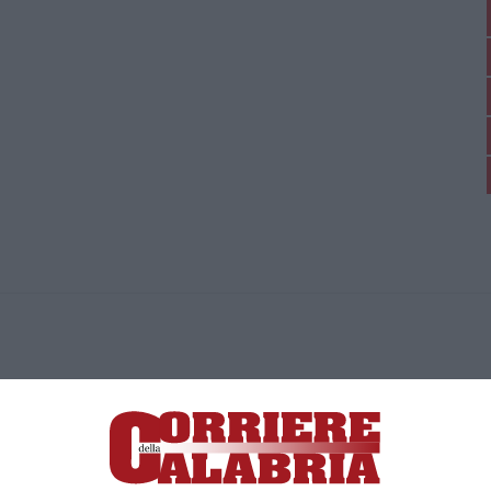
ica di News&Com S.r.l ©2012-
-2026. Tutti i diritti riservati.
ia, Lamezia Terme (CZ)
irettore responsabile Paola Militano |
Privacy