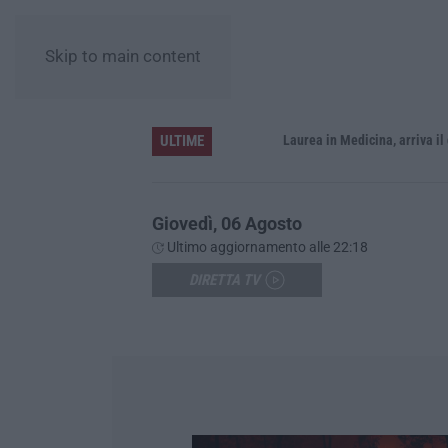
Skip to main content
ULTIME
Sistema bibliotecario vibonese, la dura replica di Soriano e Romeo: «Il fallimento è di chi ha staccato la spina»
Laurea in Medicina, arriva il decreto:
Giovedì, 06 Agosto
Ultimo aggiornamento alle 22:18
DIRETTA TV