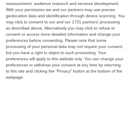
06 Agosto, 20:48
measurement, audience research and services development.
With your permission we and our partners may use precise
Dai Piani Per Il Rischio Sismico Al Welfare, I Provvedimenti
geolocation data and identification through device scanning. You
Approvati Dalla Giunta Regionale
may click to consent to our and our 1731 partners’ processing
as described above. Alternatively you may click to refuse to
“CATANZARO La Giunta della Regione Calabria, nella seduta odierna, su
consent or access more detailed information and change your
proposta del presidente Roberto Occhiuto, ha approvato il nuovo Protoc…
preferences before consenting.
Please note that some
06 Agosto, 20:03
processing of your personal data may not require your consent,
but you have a right to object to such processing. Your
Reggio Calabria, Bernini In Visita Alla Mediterranea: «Qui La
preferences will apply to this website only. You can change your
Facoltà Di Medicina? Valuteremo La Domanda»
preferences or withdraw your consent at any time by returning
“REGGIO CALABRIA La ministra dell’Università e della ricerca Anna Maria
to this site and clicking the "Privacy" button at the bottom of the
Bernini ha visitato oggi la Mediterranea di Reggio Calabria, accompa…
webpage.
06 Agosto, 19:49
L’estate Di Sangue Sulle Strade Vibonesi, Le Vite Spezzate Di
Carmelo E Andrea E Una Provincia Sotto Shock
“VIBO VALENTIA Carmelo aveva 27 anni, Andrea solo 23. Due giovani vite
spezzate, famiglie e comunità sconvolte in una drammatica scia di san…
06 Agosto, 19:10