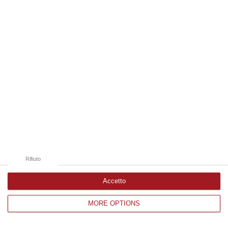
Edizioni provinciali
Catanzaro
Cosenza
Vibo Valentia
Reggio Calabria
Crotone
Rifiuto
Accetto
MORE OPTIONS
Corriere delle Calabria è una testata giornalistica di News&Com S.r.l
©2012-
-2026. Tutti i diritti riservati.