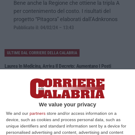
Bene anche la Regione che ottiene la tripla A
per contenimento del costo. I risultati del
progetto “Pitagora” elaborati dall’Adnkronos
Pubblicato il: 04/02/24 – 13:43
ULTIME DAL CORRIERE DELLA CALABRIA
Laurea In Medicina, Arriva Il Decreto: Aumentano I Posti
“ROMA Aumentano i posti disponibili per l’immatricolazione ai corsi di
laurea magistrale in Medicina e Chirurgia, Odontoiatria e Protesi den…
06 Agosto, 20:49
La Rivista “America Journals” Celebra Lo Stilista Anton Giulio
We value your privacy
Grande
We and our
partners
store and/or access information on a
“«Rinomato per la sua impeccabile maestria artigianale e la sua
device, such as cookies and process personal data, such as
creatività visionaria, ha trasformato la moda italiana in un’espressione
unique identifiers and standard information sent by a device for
dur…
personalised advertising and content, advertising and content