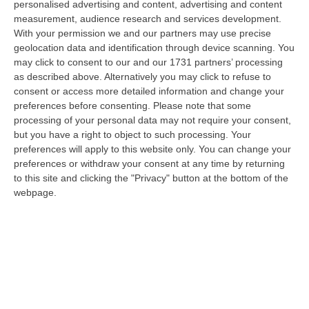
personalised advertising and content, advertising and content
laurea magistrale in Medicina e Chirurgia, Odontoiatria e Protesi den…
measurement, audience research and services development.
06 Agosto, 20:49
With your permission we and our partners may use precise
geolocation data and identification through device scanning. You
La Rivista “America Journals” Celebra Lo Stilista Anton Giulio
may click to consent to our and our 1731 partners’ processing
Grande
as described above. Alternatively you may click to refuse to
“«Rinomato per la sua impeccabile maestria artigianale e la sua
consent or access more detailed information and change your
creatività visionaria, ha trasformato la moda italiana in un’espressione
preferences before consenting.
Please note that some
dur…
processing of your personal data may not require your consent,
06 Agosto, 20:48
but you have a right to object to such processing. Your
preferences will apply to this website only. You can change your
Dai Piani Per Il Rischio Sismico Al Welfare, I Provvedimenti
preferences or withdraw your consent at any time by returning
Approvati Dalla Giunta Regionale
to this site and clicking the "Privacy" button at the bottom of the
webpage.
“CATANZARO La Giunta della Regione Calabria, nella seduta odierna, su
proposta del presidente Roberto Occhiuto, ha approvato il nuovo Protoc…
06 Agosto, 20:03
Reggio Calabria, Bernini In Visita Alla Mediterranea: «Qui La
Facoltà Di Medicina? Valuteremo La Domanda»
“REGGIO CALABRIA La ministra dell’Università e della ricerca Anna Maria
Bernini ha visitato oggi la Mediterranea di Reggio Calabria, accompa…