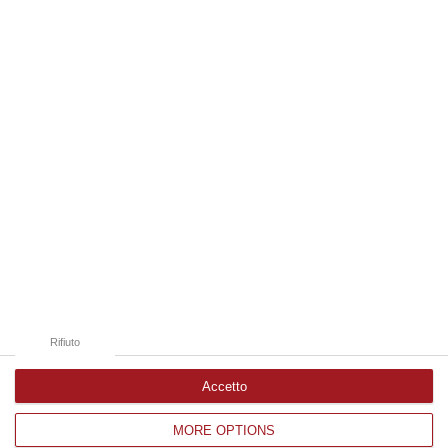
06 Agosto, 19:49
Edizioni provinciali
Catanzaro
Cosenza
Vibo Valentia
Reggio Calabria
Crotone
Rifiuto
Accetto
MORE OPTIONS