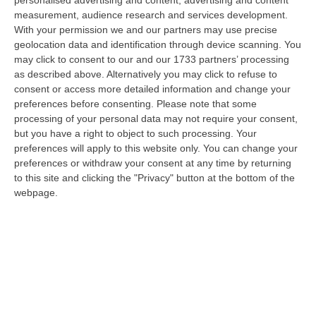
a Reggio Calabria la ministra del lavoro Marina Elvira Calderone. «…
measurement, audience research and services development.
09 Agosto, 20:31
With your permission we and our partners may use precise
geolocation data and identification through device scanning. You
Lavori Al Calopinace, Pititto (Cgil): «Il Caldo Non Ha Colore
may click to consent to our and our 1733 partners’ processing
Politico, Le Regole Valgono Per Tutti Anche Per Il Sindaco»
as described above. Alternatively you may click to refuse to
consent or access more detailed information and change your
“REGGIO CALABRIA “In Calabria, di fronte alle temperature estreme e ai
preferences before consenting.
Please note that some
rischi connessi allo stress termico, è stata adottata – ricorda il Se…
processing of your personal data may not require your consent,
09 Agosto, 20:12
but you have a right to object to such processing. Your
preferences will apply to this website only. You can change your
Un’altra Settimana Di Caldo, Sarà Un Ferragosto A 40 Gradi
preferences or withdraw your consent at any time by returning
“ROMA Breve tregua temporalesca, poi caldo intenso per la settimana di
to this site and clicking the "Privacy" button at the bottom of the
Ferragosto, quando si raggiungeranno i 38-39 gradi in diverse città…
webpage.
09 Agosto, 19:25
Se Il Turismo Delle Radici È Anche Musica: L’11 A San Lucido La
Performance “La Leggenda Di Cilla E I Racconti Del Mare”
“SAN LUCIDO La performance de “La leggenda di Cilla e I racconti del
mare”, l’opera composta dal maestro Maurizio Dones incentrata sulla
cel…