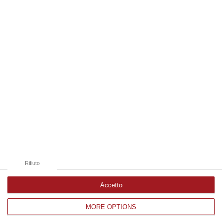
09 Agosto, 19:00
Edizioni provinciali
Catanzaro
Cosenza
Vibo Valentia
Reggio Calabria
Crotone
Rifiuto
Accetto
MORE OPTIONS
Corriere delle Calabria è una testata giornalistica di News&Com S.r.l