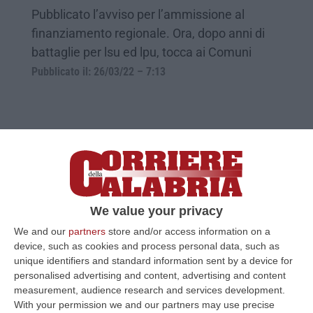
Pubblicato l’avviso per l’ammissione al
finanziamento regionale. Ora, dopo anni di
battaglie per lsu ed lpu, tocca ai Comuni
Pubblicato il: 26/03/22 – 7:13
We value your privacy
We and our
partners
store and/or access information on a
device, such as cookies and process personal data, such as
unique identifiers and standard information sent by a device for
Lsu-Lpu, Cisal: «Retribuzioni dignitose.
personalised advertising and content, advertising and content
measurement, audience research and services development.
Ora chiudere le altre partite aperte»
With your permission we and our partners may use precise