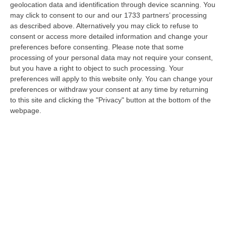
Il commento del componente della
geolocation data and identification through device scanning. You
segreteria regionale della Cisal, Gianluca
may click to consent to our and our 1733 partners’ processing
as described above. Alternatively you may click to refuse to
Persico. «Un salto in avanti di civiltà»
consent or access more detailed information and change your
Pubblicato il: 16/03/22 – 9:25
preferences before consenting.
Please note that some
processing of your personal data may not require your consent,
but you have a right to object to such processing. Your
preferences will apply to this website only. You can change your
preferences or withdraw your consent at any time by returning
to this site and clicking the "Privacy" button at the bottom of the
webpage.
La Cgil sollecita gli enti: «Stabilizzare Lsu
e Lpu»
Il sindacato vuole fare chiarezza sulle