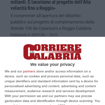
miliardi. E lavoriamo al progetto dell’Alta
velocità fino a Reggio»
Il vicepremier all’apertura del dibattito
pubblico sul progetto di completamento della
Statale 106 da Catanzaro a Reggio Calabria
Pubblicato il: 20/07/26 – 12:21
We value your privacy
We and our
partners
store and/or access information on a
device, such as cookies and process personal data, such as
unique identifiers and standard information sent by a device for
personalised advertising and content, advertising and content
measurement, audience research and services development.
With your permission we and our partners may use precise
geolocation data and identification through device scanning. You
Incidente mortale sulla Statale 106, un