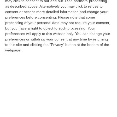
may click to consent to our and our 1733 partners’ processing
morto e due feriti a Sellia Marina
as described above. Alternatively you may click to refuse to
consent or access more detailed information and change your
Coinvolti due veicoli, una Fiat Panda e una
preferences before consenting.
Please note that some
Fiat 500. I Vigili del Fuoco hanno estratto la
processing of your personal data may not require your consent,
vittima dall’abitacolo, deceduta poi in
but you have a right to object to such processing. Your
preferences will apply to this website only. You can change your
ospedale
preferences or withdraw your consent at any time by returning
Pubblicato il: 19/07/26 – 8:55
to this site and clicking the "Privacy" button at the bottom of the
webpage.