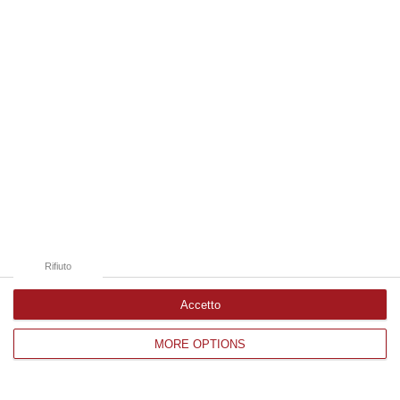
Edizioni provinciali
Catanzaro
Cosenza
Vibo Valentia
Reggio Calabria
Crotone
Rifiuto
Accetto
MORE OPTIONS
Corriere delle Calabria è una testata giornalistica di News&Com S.r.l
©2012-
-2026. Tutti i diritti riservati.
P.IVA. 03199620794, Via del mare 6/G, S.Eufemia, Lamezia Terme