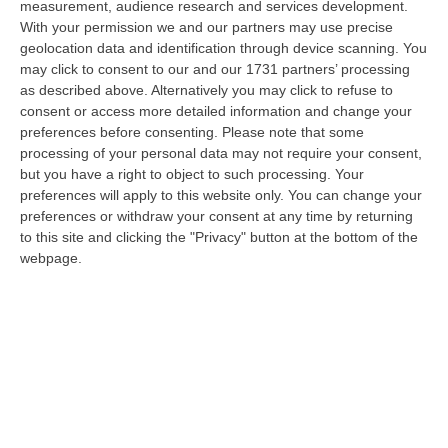
measurement, audience research and services development.
With your permission we and our partners may use precise
Depuratori E Illeciti Ambientali: Contestato Danno Erariale Da
geolocation data and identification through device scanning. You
600mila Euro Nel Catanzarese – VIDEO
may click to consent to our and our 1731 partners’ processing
“CATANZARO La Procura regionale della Corte dei Conti della Calabria
as described above. Alternatively you may click to refuse to
ha notificato a nove tra persone giuridiche e fisiche (tra cui tre funz…
consent or access more detailed information and change your
06 Agosto, 7:57
preferences before consenting.
Please note that some
processing of your personal data may not require your consent,
Dl Sicurezza-Migranti Approvato Alla Camera: È Legge
but you have a right to object to such processing. Your
preferences will apply to this website only. You can change your
“ROMA La Camera ha approvato in via definitiva il decreto legge
preferences or withdraw your consent at any time by returning
sicurezza-migranti con 165 voti a favore e 80 contro. Nel contenuto,
to this site and clicking the "Privacy" button at the bottom of the
introdu…
webpage.
06 Agosto, 7:38
Dal Carcere La Regia Della Coca Per Roma: Le Direttive Via Chat,
Il Carico A Bagnara E L’imprevisto Dell’incidente
“REGGIO CALABRIA Dieci chili di cocaina diretti nella Capitale e affidati a
un corriere guidato a distanza. Un’operazione di narcotraffico s…
06 Agosto, 7:00