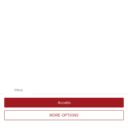
Edizioni provinciali
Catanzaro
Cosenza
Vibo Valentia
Reggio Calabria
Crotone
Rifiuto
Accetto
MORE OPTIONS
Corriere delle Calabria è una testata giornalistica di News&Com S.r.l
©2012-
-2026. Tutti i diritti riservati.