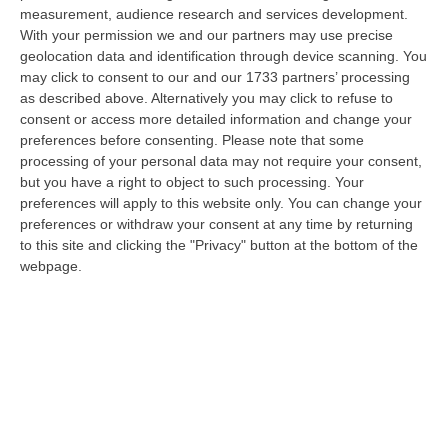
Ponte da parte del Consiglio Superiore dei Lavori Pubblici non modifica…
measurement, audience research and services development.
07 Agosto, 13:23
With your permission we and our partners may use precise
geolocation data and identification through device scanning. You
“Puca” A Venezia Con Il Sostegno Della Calabria Film Commission
may click to consent to our and our 1733 partners’ processing
as described above. Alternatively you may click to refuse to
“ROMA “Puca” della regista pugliese Sara Scalera, girato interamente in
consent or access more detailed information and change your
Calabria negli spettacolari scenari dei Calanchi di Palizzi e con il…
preferences before consenting.
Please note that some
07 Agosto, 13:13
processing of your personal data may not require your consent,
but you have a right to object to such processing. Your
Propaganda Per L’Isis E Contenuti Neonazisti, Arrestato Un
preferences will apply to this website only. You can change your
16enne
preferences or withdraw your consent at any time by returning
“Un ragazzo di appena 16 anni è stato arrestato dalla Polizia con l’accusa
to this site and clicking the "Privacy" button at the bottom of the
di partecipazione ad associazione con finalità di terrorismo inte…
webpage.
07 Agosto, 13:05
Pitaro Vs Fiorita. La Febbre Elettorale Surriscalda Il Fronte
Progressista A Catanzaro
“CATANZARO Schermaglie elettorali a sinistra. A Catanzaro colpi di spillo
tra due possibili candidati sindaco per il fronte progressista, l’…
07 Agosto, 13:03