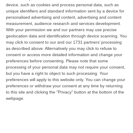
device, such as cookies and process personal data, such as
“VIBO VALENTIA «In queste ore si stanno susseguendo dichiarazioni e
unique identifiers and standard information sent by a device for
prese di posizione sul futuro del Sistema Bibliotecario Vibonese.
personalised advertising and content, advertising and content
Compre…
measurement, audience research and services development.
06 Agosto, 22:18
With your permission we and our partners may use precise
geolocation data and identification through device scanning. You
Laurea In Medicina, Arriva Il Decreto: Aumentano I Posti
may click to consent to our and our 1731 partners’ processing
“ROMA Aumentano i posti disponibili per l’immatricolazione ai corsi di
as described above. Alternatively you may click to refuse to
laurea magistrale in Medicina e Chirurgia, Odontoiatria e Protesi den…
consent or access more detailed information and change your
preferences before consenting.
Please note that some
06 Agosto, 20:49
processing of your personal data may not require your consent,
but you have a right to object to such processing. Your
La Rivista “America Journals” Celebra Lo Stilista Anton Giulio
preferences will apply to this website only. You can change your
Grande
preferences or withdraw your consent at any time by returning
“«Rinomato per la sua impeccabile maestria artigianale e la sua
to this site and clicking the "Privacy" button at the bottom of the
creatività visionaria, ha trasformato la moda italiana in un’espressione
webpage.
dur…
06 Agosto, 20:48
Dai Piani Per Il Rischio Sismico Al Welfare, I Provvedimenti
Approvati Dalla Giunta Regionale