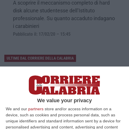
A scoprire il meccanismo completo di hard
disk alcune studentesse dell’Istituto
professionale. Su quanto accaduto indagano
i carabinieri
Pubblicato il: 17/02/20 – 15:45
ULTIME DAL CORRIERE DELLA CALABRIA
Discussione Sulla Proposta Di Legge Regionale Sugli Idonei Della
Pa In Calabria
“Riceviamo e pubblichiamo Noi idonei del Concorso per 54 posti della
Regione Calabria siamo tra i potenziali beneficiari della proposta d…
07 Agosto, 22:35
We value your privacy
We and our
partners
store and/or access information on a
Basilica Dell’Immacolata Concezione Di Catanzaro, Ferro:
device, such as cookies and process personal data, such as
«finanziamento Da 800 Milioni Di Euro»
unique identifiers and standard information sent by a device for
“CATANZARO «Con un importante finanziamento di 800 mila euro, si potrà
personalised advertising and content, advertising and content