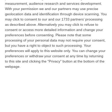
dare avvio agli attesi lavori di ristrutturazione della Basilica dell…
measurement, audience research and services development.
07 Agosto, 22:02
With your permission we and our partners may use precise
geolocation data and identification through device scanning. You
Renzi: «Conte? Sarebbe Delittuoso Vannaccizzare La Coalizione»
may click to consent to our and our 1733 partners’ processing
as described above. Alternatively you may click to refuse to
“ROMA «Conte sta giocando la sua partita, vedremo se le primarie si
consent or access more detailed information and change your
faranno, quando e con che formato, se a due Conte-Schlein o se ci
preferences before consenting.
Please note that some
sarann…
processing of your personal data may not require your consent,
07 Agosto, 21:35
but you have a right to object to such processing. Your
preferences will apply to this website only. You can change your
Meteo, Altri 10 Giorni Di Caldo Estremo
preferences or withdraw your consent at any time by returning
“ROMA La tregua varrà fino a domani: dopo il record di ieri con il bollino
to this site and clicking the "Privacy" button at the bottom of the
rosso per tutte le 27 città monitorate e oggi con 26 allerte mass…
webpage.
07 Agosto, 20:33
Torna In Calabria: OSM Cerca Professionisti Calabresi Che Vivono
Al Nord E Che Hanno Voglia Di Rientrare Nella Terra Di Origine
“Se per anni lasciare la Calabria è stata una scelta quasi obbligata oggi è
possibile fare un’inversione di marcia grazie ad OSM Centro Cala…
07 Agosto, 20:24