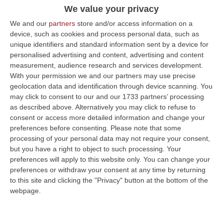
Il “Guardian” raccomanda il Pollino per le
We value your privacy
vacanze
We and our
partners
store and/or access information on a
La sezione “Holiday Guides” del sito
device, such as cookies and process personal data, such as
britannico dedica un servizio alle piste meno
unique identifiers and standard information sent by a device for
personalised advertising and content, advertising and content
battute dal turismo di massa. Tappa in
measurement, audience research and services development.
Calabria
With your permission we and our partners may use precise
Pubblicato il: 10/04/22 – 10:54
geolocation data and identification through device scanning. You
may click to consent to our and our 1733 partners’ processing
as described above. Alternatively you may click to refuse to
consent or access more detailed information and change your
preferences before consenting.
Please note that some
processing of your personal data may not require your consent,
but you have a right to object to such processing. Your
preferences will apply to this website only. You can change your
preferences or withdraw your consent at any time by returning
to this site and clicking the "Privacy" button at the bottom of the
webpage.