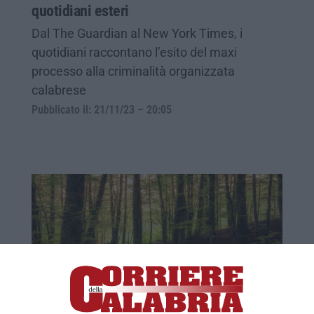
quotidiani esteri
Dal The Guardian al New York Times, i
quotidiani raccontano l’esito del maxi
processo alla criminalità organizzata
calabrese
Pubblicato il: 21/11/23 – 20:05