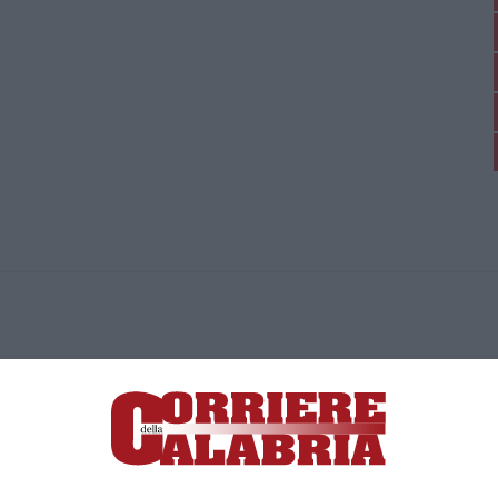
ica di News&Com S.r.l ©2012-
-2026. Tutti i diritti riservati.
ia, Lamezia Terme (CZ)
irettore responsabile Paola Militano |
Privacy