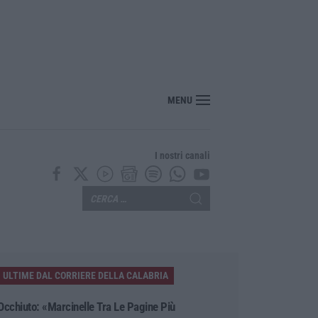
oloso a Rende, presunto piromane ripreso dalle telecamere – VIDEO
MENU
I nostri canali
ULTIME DAL CORRIERE DELLA CALABRIA
Occhiuto: «Marcinelle Tra Le Pagine Più