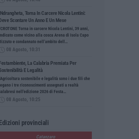
’Ndrangheta, Torna In Carcere Nicola Lentini:
Deve Scontare Un Anno E Un Mese
“CROTONE Torna in carcere Nicola Lentini, 39 anni,
indicato come vicino alla cosca Arena di Isola Capo
Rizzuto e condannato nell’ambito dell…
08 Agosto, 10:31
Festambiente, La Calabria Premiata Per
Sostenibilità E Legalità
“Agricoltura sostenibile e legalità sono i due fili che
legano i tre riconoscimenti assegnati a realtà
calabresi nell’edizione 2026 di Festa…
08 Agosto, 10:25
Edizioni provinciali
Catanzaro