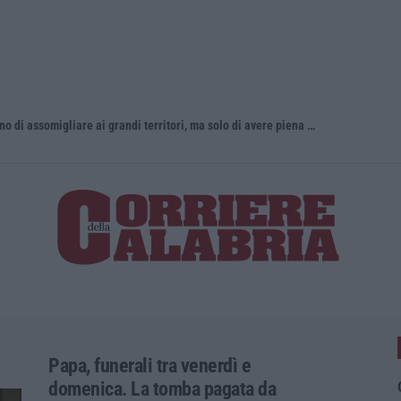
«La Calabria del vino non ha bisogno di assomigliare ai grandi territori, ma solo di avere piena consapevolezza»
Incendio d
Papa, funerali tra venerdì e
domenica. La tomba pagata da