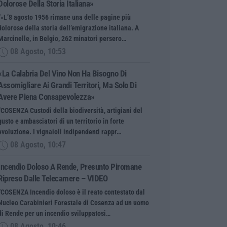
Dolorose Della Storia Italiana»
“«L’8 agosto 1956 rimane una delle pagine più
dolorose della storia dell’emigrazione italiana. A
Marcinelle, in Belgio, 262 minatori persero…
08 Agosto, 10:53
«La Calabria Del Vino Non Ha Bisogno Di
Assomigliare Ai Grandi Territori, Ma Solo Di
Avere Piena Consapevolezza»
“COSENZA Custodi della biodiversità, artigiani del
gusto e ambasciatori di un territorio in forte
evoluzione. I vignaioli indipendenti rappr…
08 Agosto, 10:47
Incendio Doloso A Rende, Presunto Piromane
Ripreso Dalle Telecamere – VIDEO
“COSENZA Incendio doloso è il reato contestato dal
Nucleo Carabinieri Forestale di Cosenza ad un uomo
di Rende per un incendio sviluppatosi…
08 Agosto, 10:46