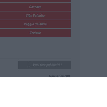
Cosenza
Vibo Valentia
Reggio Calabria
Crotone
Vuoi fare pubblicità?
News&Com SRL
Telefono:
0968-53665
Email:
newsandcom@gmail.com