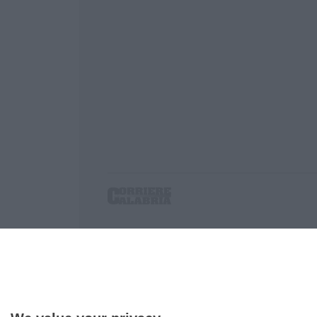
Corriere delle Calabria è una testata giornalist
P.IVA. 03199620794, Via del mare 6/G, S.Eufem
Iscrizione tribunale di Lamezia Terme 5/2011 - D
Effettua una ricerca sul Corriere delle Calabria