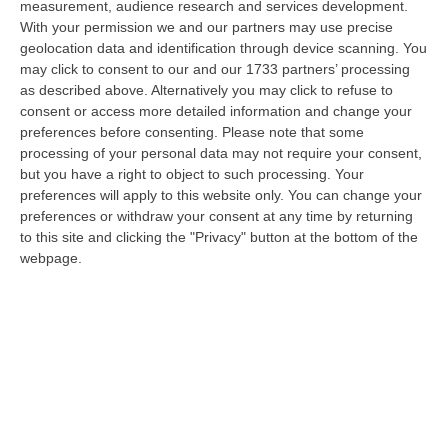
measurement, audience research and services development.
08 Agosto, 18:01
With your permission we and our partners may use precise
geolocation data and identification through device scanning. You
Dall’inferno Di Marcinelle Alla Sicurezza Di Oggi, Un Monito
may click to consent to our and our 1733 partners’ processing
Inascoltato Che Dura Da 70 Anni
as described above. Alternatively you may click to refuse to
“Il disastro di Marcinelle, avvenuto settant’anni orsono, l’8 agosto 1956,
consent or access more detailed information and change your
nella miniera Bois du Cazier in Belgio, che provocò la morte di 2…
preferences before consenting.
Please note that some
08 Agosto, 17:20
processing of your personal data may not require your consent,
but you have a right to object to such processing. Your
Incendio Al Policlinico Gemelli, Evacuati Diversi Pazienti
preferences will apply to this website only. You can change your
preferences or withdraw your consent at any time by returning
“Un incendio è divampato nella centrale elettrica adiacente al centro
to this site and clicking the "Privacy" button at the bottom of the
dialisi del Policlinico Gemelli di Roma. Tutti i pazienti sono stati t…
webpage.
08 Agosto, 16:37
La Magia Di Pinocchio A Panettieri: Il Piccolo Borgo Si Trasforma
In Fiaba – FOTO E VIDEO
“È il luogo che più di ogni altro ha saputo costruire il racconto
scenografico di una storia sacra, quella della natività. A Panettieri il P…
08 Agosto, 16:22