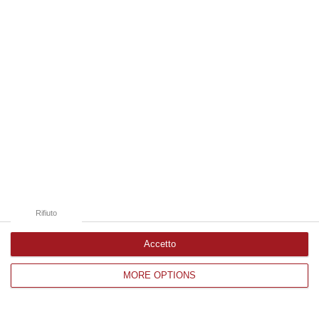
Edizioni provinciali
Catanzaro
Cosenza
Vibo Valentia
Reggio Calabria
Crotone
Rifiuto
Accetto
MORE OPTIONS
Corriere delle Calabria è una testata giornalistica di News&Com S.r.l
©2012-
-2026. Tutti i diritti riservati.
P.IVA. 03199620794, Via del mare 6/G, S.Eufemia, Lamezia Terme