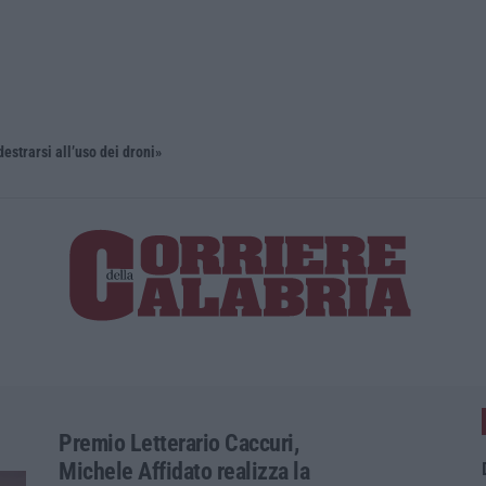
estrarsi all’uso dei droni»
’Ndrangheta
Premio Letterario Caccuri,
Michele Affidato realizza la