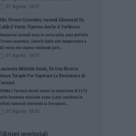
07 Agosto, 18:57
Alto Tirreno Cosentino, Incendi Alimentati Da
Caldo E Vento: Fiamme Anche A Verbicaro
“Numerosi incendi sono in corso nella zona dell’Alto
Tirreno cosentino, favoriti dalle alte temperature e
dal vento che stanno rendendo part…
07 Agosto, 18:57
Leucemia Mieloide Acuta, Da Una Ricerca
Nuove Terapie Per Superare La Resistenza Ai
Farmaci
“ROMA I farmaci mirati contro la mutazione di FLT3
nella leucemia mieloide acuta (Lma) uccidono le
cellule tumorali attivando la ferroptosi…
07 Agosto, 18:43
Edizioni provinciali