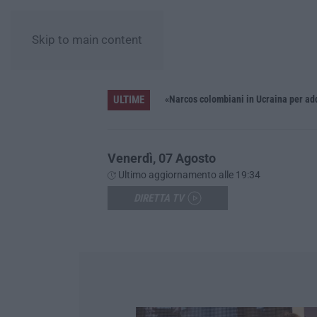
Skip to main content
ULTIME
Distrofia, la Calabria pagherà le prestazioni oltre limiti di spesa per i pazienti curati in Emilia Romagna
«Narcos colombiani in Ucraina per add
Venerdì, 07 Agosto
Ultimo aggiornamento alle 19:34
DIRETTA TV