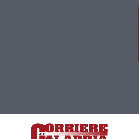
ica di News&Com S.r.l ©2012-
-2026. Tutti i diritti riservati.
ia, Lamezia Terme (CZ)
irettore responsabile Paola Militano |
Privacy