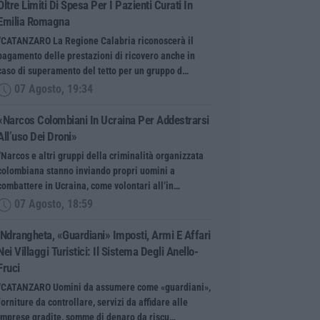
Oltre Limiti Di Spesa Per I Pazienti Curati In
Emilia Romagna
“CATANZARO La Regione Calabria riconoscerà il
pagamento delle prestazioni di ricovero anche in
caso di superamento del tetto per un gruppo d…
07 Agosto, 19:34
«Narcos Colombiani In Ucraina Per Addestrarsi
All’uso Dei Droni»
“Narcos e altri gruppi della criminalità organizzata
colombiana stanno inviando propri uomini a
combattere in Ucraina, come volontari all’in…
07 Agosto, 18:59
’Ndrangheta, «guardiani» Imposti, Armi E Affari
Nei Villaggi Turistici: Il Sistema Degli Anello-
Fruci
“CATANZARO Uomini da assumere come «guardiani»,
forniture da controllare, servizi da affidare alle
imprese gradite, somme di denaro da riscu…