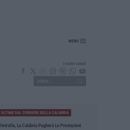
, «guardiani» imposti, armi e affari nei villaggi turistici: il sistema degli Anell
MENU
I nostri canali
ULTIME DAL CORRIERE DELLA CALABRIA
Distrofia, La Calabria Pagherà Le Prestazioni