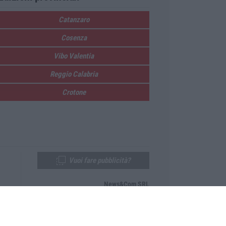
Catanzaro
Cosenza
Vibo Valentia
Reggio Calabria
Crotone
Vuoi fare pubblicità?
News&Com SRL
Telefono:
0968-53665
Email:
newsandcom@gmail.com