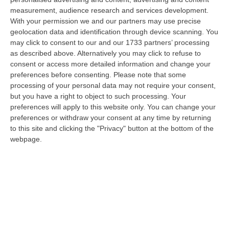
“giudice solo”, come era stato ribattezzato, Antonino Scopelliti…
measurement, audience research and services development.
09 Agosto, 10:31
With your permission we and our partners may use precise
geolocation data and identification through device scanning. You
Vinitaly A Reggio, Caligiuri: «Una Calabria Straordinaria Che
may click to consent to our and our 1733 partners’ processing
Merita Di Essere Rappresentata Nel Modo Giusto»
as described above. Alternatively you may click to refuse to
consent or access more detailed information and change your
“REGGIO CALABRIA Due giorni di vino, storia ed esposizioni delle
preferences before consenting.
Please note that some
eccellenze calabresi. Tutto in «un territorio che è meraviglioso, sul
processing of your personal data may not require your consent,
lungo…
but you have a right to object to such processing. Your
09 Agosto, 10:12
preferences will apply to this website only. You can change your
preferences or withdraw your consent at any time by returning
Rissa Tra Tifosi Durante Real Polistena-Sinopolese, Emessi Due
to this site and clicking the "Privacy" button at the bottom of the
Daspo
webpage.
“La polizia ha notificato due provvedimenti di daspo, emessi dalla
Questura di Reggio Calabria a fine luglio, nei confronti di tifosi ritenu…
09 Agosto, 9:36
Truffa Tramite False Piattaforme Di Criptovalute, Due Indagati
“Le criptovalute continuano a rappresentare uno degli strumenti più
frequentemente utilizzati dai truffatori per attirare potenziali vittime…