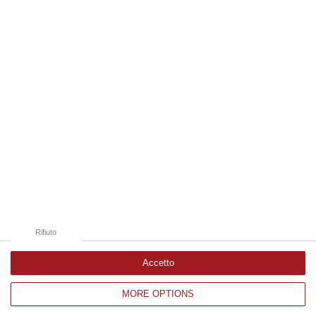
09 Agosto, 9:32
Edizioni provinciali
Catanzaro
Cosenza
Vibo Valentia
Reggio Calabria
Crotone
Rifiuto
Accetto
MORE OPTIONS
Corriere delle Calabria è una testata giornalistica di News&Com S.r.l