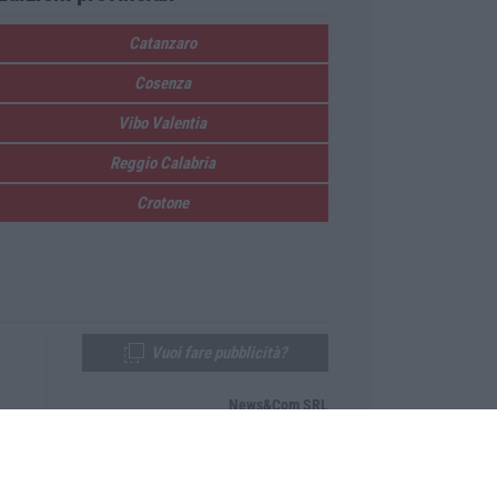
Catanzaro
Cosenza
Vibo Valentia
Reggio Calabria
Crotone
Vuoi fare pubblicità?
News&Com SRL
Telefono:
0968-53665
Email:
newsandcom@gmail.com