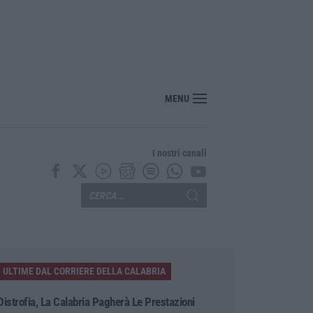
, «guardiani» imposti, armi e affari nei villaggi turistici: il sistema degli Anell
MENU
I nostri canali
ULTIME DAL CORRIERE DELLA CALABRIA
Distrofia, La Calabria Pagherà Le Prestazioni