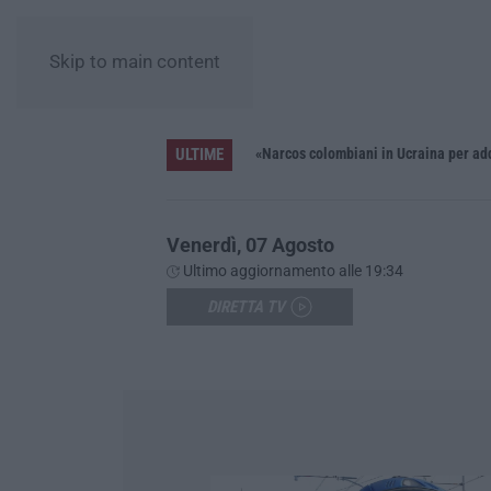
Skip to main content
ULTIME
Distrofia, la Calabria pagherà le prestazioni oltre limiti di spesa per i pazienti curati in Emilia Romagna
«Narcos colombiani in Ucraina per add
Venerdì, 07 Agosto
Ultimo aggiornamento alle 19:34
DIRETTA TV