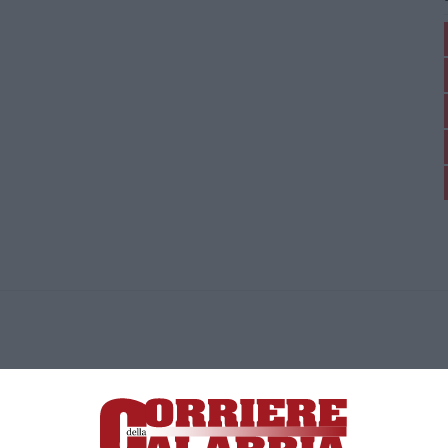
ica di News&Com S.r.l ©2012-
-2026. Tutti i diritti riservati.
ia, Lamezia Terme (CZ)
irettore responsabile Paola Militano |
Privacy