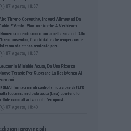
07 Agosto, 18:57
Alto Tirreno Cosentino, Incendi Alimentati Da
Caldo E Vento: Fiamme Anche A Verbicaro
“Numerosi incendi sono in corso nella zona dell’Alto
Tirreno cosentino, favoriti dalle alte temperature e
dal vento che stanno rendendo part…
07 Agosto, 18:57
Leucemia Mieloide Acuta, Da Una Ricerca
Nuove Terapie Per Superare La Resistenza Ai
Farmaci
“ROMA I farmaci mirati contro la mutazione di FLT3
nella leucemia mieloide acuta (Lma) uccidono le
cellule tumorali attivando la ferroptosi…
07 Agosto, 18:43
Edizioni provinciali