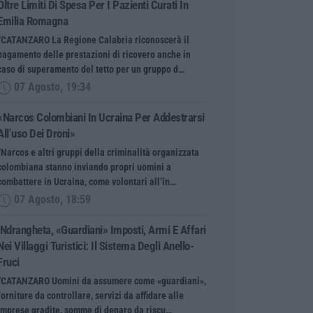
Oltre Limiti Di Spesa Per I Pazienti Curati In
Emilia Romagna
“CATANZARO La Regione Calabria riconoscerà il
pagamento delle prestazioni di ricovero anche in
caso di superamento del tetto per un gruppo d…
07 Agosto, 19:34
«Narcos Colombiani In Ucraina Per Addestrarsi
All’uso Dei Droni»
“Narcos e altri gruppi della criminalità organizzata
colombiana stanno inviando propri uomini a
combattere in Ucraina, come volontari all’in…
07 Agosto, 18:59
’Ndrangheta, «guardiani» Imposti, Armi E Affari
Nei Villaggi Turistici: Il Sistema Degli Anello-
Fruci
“CATANZARO Uomini da assumere come «guardiani»,
forniture da controllare, servizi da affidare alle
imprese gradite, somme di denaro da riscu…