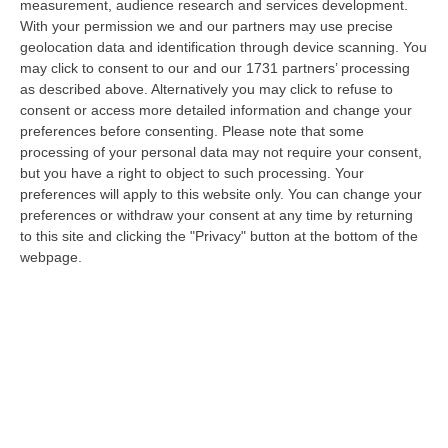
measurement, audience research and services development.
L’Orchestra Filarmonica Della Calabria Protagonista Su Rai Due. Il
With your permission we and our partners may use precise
9 Agosto In Onda “La Notte Del Mare”
geolocation data and identification through device scanning. You
may click to consent to our and our 1731 partners’ processing
“PIZZO Nella suggestiva cornice del Castello Murat di Pizzo torna “La
as described above. Alternatively you may click to refuse to
Notte del Mare”, l’evento televisivo e culturale giunto alla sua quart…
consent or access more detailed information and change your
06 Agosto, 17:37
preferences before consenting.
Please note that some
processing of your personal data may not require your consent,
Ponte, Ok Alla Fase Della Progettazione Esecutiva
but you have a right to object to such processing. Your
“ROMA Si è conclusa l’assemblea generale del Consiglio Superiore dei
preferences will apply to this website only. You can change your
Lavori Pubblici, convocata per esaminare e discutere del Collegamento
preferences or withdraw your consent at any time by returning
s…
to this site and clicking the "Privacy" button at the bottom of the
webpage.
06 Agosto, 17:12
Cedir Di Reggio, L’appalto Da 4 Milioni E Il Controllo Occulto Di
Scirocco Dietro L’impresa. «L’ha Fatto Franco, Non L’ho Fatto Io»
“REGGIO CALABRIA Un appalto pubblico da oltre quattro milioni di euro
per ridurre i consumi energetici del Centro direzionale di Reggio Cala…
06 Agosto, 17:06