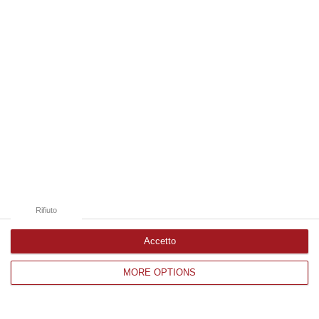
Edizioni provinciali
Catanzaro
Cosenza
Vibo Valentia
Reggio Calabria
Crotone
Rifiuto
Accetto
Corriere delle Calabria è una testata giornalistica di News&Com S.r.l
MORE OPTIONS
©2012-
-2026. Tutti i diritti riservati.
P.IVA. 03199620794, Via del mare 6/G, S.Eufemia, Lamezia Terme