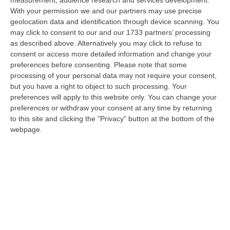
intermediari in Germania con l’ex
measurement, audience research and services development.
With your permission we and our partners may use precise
governatore Oliverio
geolocation data and identification through device scanning. You
La foto davanti alla sede della Tui e i rapporti
may click to consent to our and our 1733 partners’ processing
tra Calafati, Anastasi e il politico. Per i pm
as described above. Alternatively you may click to refuse to
consent or access more detailed information and change your
«una “alterazione” degli assetti istituzionali»
preferences before consenting.
Please note that some
della…
processing of your personal data may not require your consent,
Pubblicato il: 31/01/23 – 7:00
but you have a right to object to such processing. Your
preferences will apply to this website only. You can change your
preferences or withdraw your consent at any time by returning
to this site and clicking the "Privacy" button at the bottom of the
webpage.