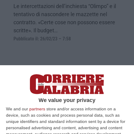
Le intercettazioni dell’inchiesta “Olimpo” e il
tentativo di nascondere le mazzette nel
contratto. «Certe cose non possono essere
scritte». Il budget…
Pubblicato il: 26/02/23 – 7:58
We value your privacy
We and our
partners
store and/or access information on a
device, such as cookies and process personal data, such as
unique identifiers and standard information sent by a device for
Il mega resort a Pizzo e il viaggio dei due
personalised advertising and content, advertising and content