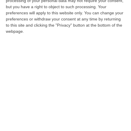
processing of your personal data may not require your consent,
but you have a right to object to such processing. Your
In manette un 34enne e un 25enne per le
preferences will apply to this website only. You can change your
rapine avvenute il 30 luglio e il 16 settembre
preferences or withdraw your consent at any time by returning
Pubblicato il: 12/11/22 – 17:19
to this site and clicking the "Privacy" button at the bottom of the
webpage.
Colosimi ha il suo nuovo ufficio postale
Alla presenza del sindaco è stata inaugurata
la sede della struttura. Lucia: «Risultato