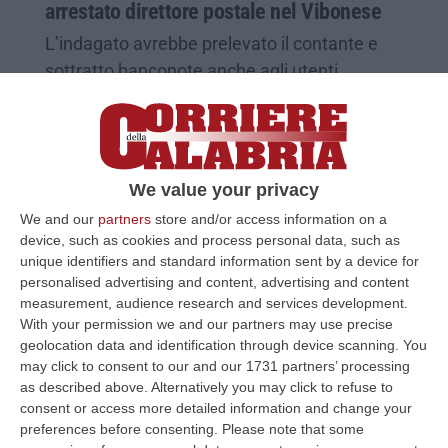
arrestato direttore postale nel Vibonese
L’indagato avrebbe prelevato il contante e
sottratto banconote anche agli utenti
giustificando le operazioni per “errori tecnici”
Pubblicato il: 28/10/23 – 11:31
We value your privacy
We and our
partners
store and/or access information on a
device, such as cookies and process personal data, such as
unique identifiers and standard information sent by a device for
personalised advertising and content, advertising and content
measurement, audience research and services development.
With your permission we and our partners may use precise
geolocation data and identification through device scanning. You
may click to consent to our and our 1731 partners’ processing
as described above. Alternatively you may click to refuse to
consent or access more detailed information and change your
Rapine all’ufficio postale di Zumpano, due
preferences before consenting.
Please note that some
arresti nel Cosentino