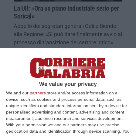
La Uil: «Ora un piano industriale serio per
Sorical»
Appello dei segretari generali Celi e Biondo
alla Regione: «SI può dare finalmente avvio al
processo di transizione del settore idrico»
Pubblicato il: 11/08/22 – 10:50
We value your privacy
We and our
partners
store and/or access information on a
device, such as cookies and process personal data, such as
unique identifiers and standard information sent by a device for
personalised advertising and content, advertising and content
measurement, audience research and services development.
With your permission we and our partners may use precise
geolocation data and identification through device scanning. You