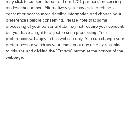
may click to consent to our and our 1731 partners’ processing
Disservizi idrici a Crotone, la Uil:
as described above. Alternatively you may click to refuse to
«Stabilire le responsabilità di chi ha
consent or access more detailed information and change your
consentito tale stato debitorio»
preferences before consenting.
Please note that some
processing of your personal data may not require your consent,
Fabio Tomaino (Uil Crotone) e Vincenzo Celi
but you have a right to object to such processing. Your
(Uiltec Calabria) chiedono un confronto con i
preferences will apply to this website only. You can change your
soci (i sindaci) di Congesi: «Occorre
preferences or withdraw your consent at any time by returning
to this site and clicking the "Privacy" button at the bottom of the
risolutezza»
webpage.
Pubblicato il: 30/07/22 – 17:00