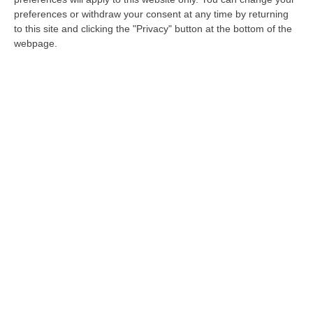
fermato Raul Esteban Calderon. Avrebbe
preferences or withdraw your consent at any time by returning
ucciso nel 2019 il capo ultrà della Lazio
to this site and clicking the "Privacy" button at the bottom of the
Pubblicato il: 17/12/21 – 18:16
webpage.
ULTIME DAL CORRIERE DELLA CALABRIA
Violento Scontro Nel Vibonese, Nuovo Incidente Sulla Ex Statale
522 A Briatico: Un Ferito
“VIBO VALENTIA A poche ore dalla tragica morte di una donna a causa di
un incidente avvenuto tra Zambrone e Briatico, un altro grave sinistr…
09 Agosto, 15:39
Pronto Soccorso In Affanno, In Estate Mancano 7 Mila Medici
“La carenza di medici nei Pronto soccorso si aggrava d’estate, quando
alle scoperture strutturali degli organici si aggiungono le assenze pe…
09 Agosto, 15:13
Meteo, Ondata Di Caldo Estremo Fino A Ferragosto