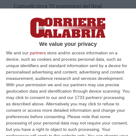
Coinvolti circa 70 sostenitori del Real
Sociedad
Pubblicato il: 23/01/25 – 9:49
We value your privacy
We and our
partners
store and/or access information on a
device, such as cookies and process personal data, such as
unique identifiers and standard information sent by a device for
personalised advertising and content, advertising and content
measurement, audience research and services development.
With your permission we and our partners may use precise
geolocation data and identification through device scanning. You
may click to consent to our and our 1733 partners’ processing
as described above. Alternatively you may click to refuse to
consent or access more detailed information and change your
Svolta nel delitto Piscitelli, arrestato il
preferences before consenting.
Please note that some
presunto killer
processing of your personal data may not require your consent,
Gli agenti della Mobile di Roma hanno
but you have a right to object to such processing. Your
preferences will apply to this website only. You can change your