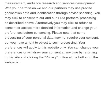
dare avvio agli attesi lavori di ristrutturazione della Basilica dell…
measurement, audience research and services development.
07 Agosto, 22:02
With your permission we and our partners may use precise
geolocation data and identification through device scanning. You
Renzi: «Conte? Sarebbe Delittuoso Vannaccizzare La Coalizione»
may click to consent to our and our 1733 partners’ processing
as described above. Alternatively you may click to refuse to
“ROMA «Conte sta giocando la sua partita, vedremo se le primarie si
consent or access more detailed information and change your
faranno, quando e con che formato, se a due Conte-Schlein o se ci
preferences before consenting.
Please note that some
sarann…
processing of your personal data may not require your consent,
07 Agosto, 21:35
but you have a right to object to such processing. Your
preferences will apply to this website only. You can change your
Meteo, Altri 10 Giorni Di Caldo Estremo
preferences or withdraw your consent at any time by returning
“ROMA La tregua varrà fino a domani: dopo il record di ieri con il bollino
to this site and clicking the "Privacy" button at the bottom of the
rosso per tutte le 27 città monitorate e oggi con 26 allerte mass…
webpage.
07 Agosto, 20:33
Torna In Calabria: OSM Cerca Professionisti Calabresi Che Vivono
Al Nord E Che Hanno Voglia Di Rientrare Nella Terra Di Origine
“Se per anni lasciare la Calabria è stata una scelta quasi obbligata oggi è
possibile fare un’inversione di marcia grazie ad OSM Centro Cala…
07 Agosto, 20:24