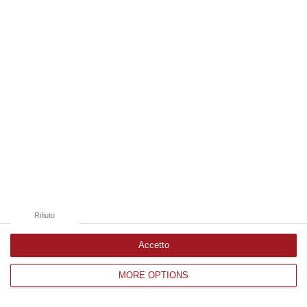
Edizioni provinciali
Catanzaro
Cosenza
Vibo Valentia
Reggio Calabria
Crotone
Rifiuto
Accetto
MORE OPTIONS
Corriere delle Calabria è una testata giornalistica di News&Com S.r.l
©2012-
-2026. Tutti i diritti riservati.