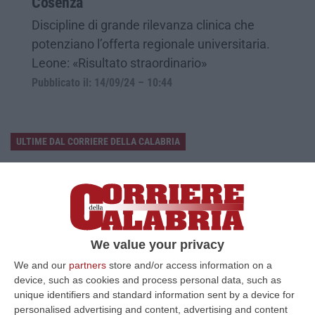
Cosenza
Discipline di grande rilevanza clinica che
potenziano l’offerta regionale universitaria.
Leone: «Risultato straordinario»
Pubblicato il: 14/09/24 – 10:44
ULTIME DAL CORRIERE DELLA CALABRIA
Discussione Sulla Proposta Di Legge Regionale Sugli Idonei Della
Pa In Calabria
“Riceviamo e pubblichiamo Noi idonei del Concorso per 54 posti della
Regione Calabria siamo tra i potenziali beneficiari della proposta d…
07 Agosto, 22:35
We value your privacy
We and our
partners
store and/or access information on a
Basilica Dell’Immacolata Concezione Di Catanzaro, Ferro:
device, such as cookies and process personal data, such as
«finanziamento Da 800 Milioni Di Euro»
unique identifiers and standard information sent by a device for
“CATANZARO «Con un importante finanziamento di 800 mila euro, si potrà
personalised advertising and content, advertising and content