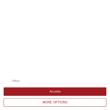
09 Agosto, 19:00
Edizioni provinciali
Catanzaro
Cosenza
Vibo Valentia
Reggio Calabria
Crotone
Rifiuto
Accetto
MORE OPTIONS
Corriere delle Calabria è una testata giornalistica di News&Com S.r.l