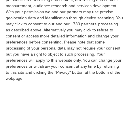
a Reggio Calabria la ministra del lavoro Marina Elvira Calderone. «…
measurement, audience research and services development.
09 Agosto, 20:31
With your permission we and our partners may use precise
geolocation data and identification through device scanning. You
Lavori Al Calopinace, Pititto (Cgil): «Il Caldo Non Ha Colore
may click to consent to our and our 1733 partners’ processing
Politico, Le Regole Valgono Per Tutti Anche Per Il Sindaco»
as described above. Alternatively you may click to refuse to
consent or access more detailed information and change your
“REGGIO CALABRIA “In Calabria, di fronte alle temperature estreme e ai
preferences before consenting.
Please note that some
rischi connessi allo stress termico, è stata adottata – ricorda il Se…
processing of your personal data may not require your consent,
09 Agosto, 20:12
but you have a right to object to such processing. Your
preferences will apply to this website only. You can change your
Un’altra Settimana Di Caldo, Sarà Un Ferragosto A 40 Gradi
preferences or withdraw your consent at any time by returning
“ROMA Breve tregua temporalesca, poi caldo intenso per la settimana di
to this site and clicking the "Privacy" button at the bottom of the
Ferragosto, quando si raggiungeranno i 38-39 gradi in diverse città…
webpage.
09 Agosto, 19:25
Se Il Turismo Delle Radici È Anche Musica: L’11 A San Lucido La
Performance “La Leggenda Di Cilla E I Racconti Del Mare”
“SAN LUCIDO La performance de “La leggenda di Cilla e I racconti del
mare”, l’opera composta dal maestro Maurizio Dones incentrata sulla
cel…