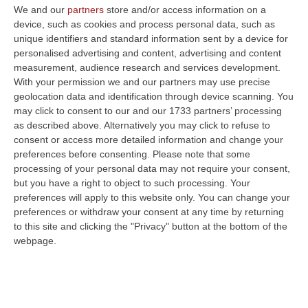
lavoro. La Calabria della gastronomia elevata
We and our
partners
store and/or access information on a
a regina d’Italia da…
device, such as cookies and process personal data, such as
unique identifiers and standard information sent by a device for
Pubblicato il: 25/05/17 – 5:54
personalised advertising and content, advertising and content
measurement, audience research and services development.
With your permission we and our partners may use precise
geolocation data and identification through device scanning. You
may click to consent to our and our 1733 partners’ processing
as described above. Alternatively you may click to refuse to
consent or access more detailed information and change your
preferences before consenting.
Please note that some
processing of your personal data may not require your consent,
but you have a right to object to such processing. Your
preferences will apply to this website only. You can change your
preferences or withdraw your consent at any time by returning
to this site and clicking the "Privacy" button at the bottom of the
La valorizzazione del turismo in un'app
webpage.
FIUMEFREDDO BRUZIO Un’app per visitare il
Tirreno cosentino e conoscere le iniziative
attivate nella zona. Ma soprattutto