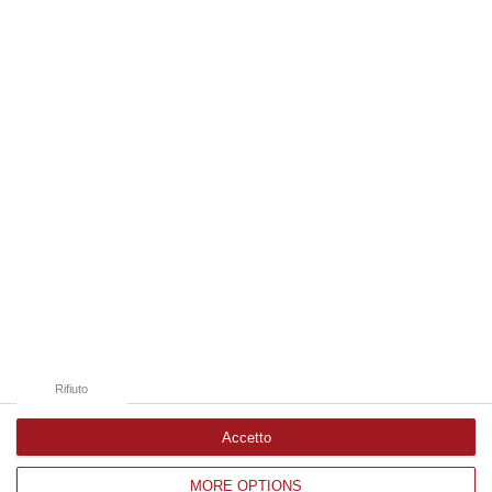
c…
10 Agosto, 7:16
Edizioni provinciali
Catanzaro
Cosenza
Vibo Valentia
Reggio Calabria
Crotone
Rifiuto
Accetto
MORE OPTIONS