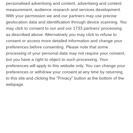
i Carabinieri dell’Aliquota Radiomobile della Compagnia di Petilia Pol…
personalised advertising and content, advertising and content
10 Agosto, 8:24
measurement, audience research and services development.
With your permission we and our partners may use precise
Scontro Tra Due Veicoli Sull’A2, Traffico Bloccato Tra Scilla E
geolocation data and identification through device scanning. You
Reggio Calabria
may click to consent to our and our 1733 partners’ processing
as described above. Alternatively you may click to refuse to
“A causa di un incidente tra due veicoli, sull’A2 “Autostrada del
consent or access more detailed information and change your
Mediterraneo” il traffico è temporaneamente bloccato, in direzione Sud,
preferences before consenting.
Please note that some
da…
processing of your personal data may not require your consent,
10 Agosto, 8:18
but you have a right to object to such processing. Your
preferences will apply to this website only. You can change your
Blitz Dei Carabinieri In Un Edificio Abbandonato A Cirò, Scovato Un
preferences or withdraw your consent at any time by returning
Nascondiglio Di Droga Tra Le Mura
to this site and clicking the "Privacy" button at the bottom of the
“CROTONE Nell’ambito delle costanti attività di prevenzione e contrasto
webpage.
ai reati in materia di sostanze stupefacenti, i Carabinieri della St…
10 Agosto, 7:48
Aggredito Brutalmente In Un Noto Locale Di Sangineto, Grave Un
Addetto Alla Sicurezza
“SANGINETO E’ ricoverato in gravissime condizioni l’addetto alla
sicurezza vittima di un violento pestaggio avvenuto sulla costa tirrenica