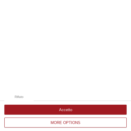
07 Agosto, 20:24
Edizioni provinciali
Catanzaro
Cosenza
Vibo Valentia
Reggio Calabria
Crotone
Rifiuto
Accetto
MORE OPTIONS
Corriere delle Calabria è una testata giornalistica di News&Com S.r.l