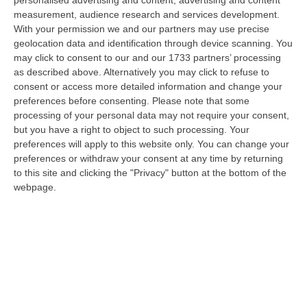
personalised advertising and content, advertising and content
“CATANZARO «Con un importante finanziamento di 800 mila euro, si potrà
measurement, audience research and services development.
dare avvio agli attesi lavori di ristrutturazione della Basilica dell…
With your permission we and our partners may use precise
07 Agosto, 22:02
geolocation data and identification through device scanning. You
may click to consent to our and our 1733 partners’ processing
Renzi: «Conte? Sarebbe Delittuoso Vannaccizzare La Coalizione»
as described above. Alternatively you may click to refuse to
consent or access more detailed information and change your
“ROMA «Conte sta giocando la sua partita, vedremo se le primarie si
preferences before consenting.
Please note that some
faranno, quando e con che formato, se a due Conte-Schlein o se ci
processing of your personal data may not require your consent,
sarann…
but you have a right to object to such processing. Your
07 Agosto, 21:35
preferences will apply to this website only. You can change your
preferences or withdraw your consent at any time by returning
Meteo, Altri 10 Giorni Di Caldo Estremo
to this site and clicking the "Privacy" button at the bottom of the
“ROMA La tregua varrà fino a domani: dopo il record di ieri con il bollino
webpage.
rosso per tutte le 27 città monitorate e oggi con 26 allerte mass…
07 Agosto, 20:33
Torna In Calabria: OSM Cerca Professionisti Calabresi Che Vivono
Al Nord E Che Hanno Voglia Di Rientrare Nella Terra Di Origine
“Se per anni lasciare la Calabria è stata una scelta quasi obbligata oggi è
possibile fare un’inversione di marcia grazie ad OSM Centro Cala…